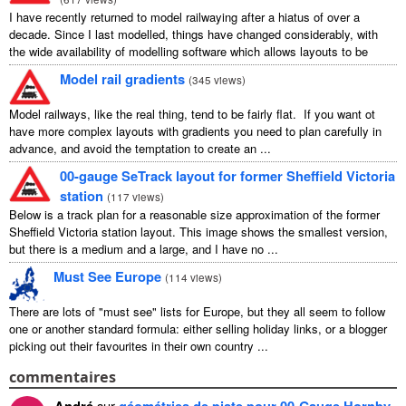
I have recently returned to model railwaying after a hiatus of over a
decade. Since I last modelled, things have changed considerably, with
the wide availability of modelling software which allows layouts to be
carefully ...
Model rail gradients
(
345 views
)
Model railways, like the real thing, tend to be fairly flat. If you want ot
have more complex layouts with gradients you need to plan carefully in
advance, and avoid the temptation to create an ...
00-gauge SeTrack layout for former Sheffield Victoria
station
(
117 views
)
Below is a track plan for a reasonable size approximation of the former
Sheffield Victoria station layout. This image shows the smallest version,
but there is a medium and a large, and I have no ...
Must See Europe
(
114 views
)
There are lots of "must see" lists for Europe, but they all seem to follow
one or another standard formula: either selling holiday links, or a blogger
picking out their favourites in their own country ...
commentaires
André
sur
géométries de piste pour 00-Gauge Hornby