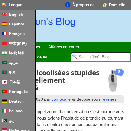
Langue
À propos de
Domicile
English
Jon's Blog
Español
Français
中文(简体)
Voyages
rêveries
Affaires en cours
हिन्दी; हिंदी
modèle de chemin de fer
العربية
Boissons alcoolisées stupides
0
বাংলা
qui ont réellement
日本語
fonctionné
Português
e
&
Publié
28
Peut 2020
par
Jon Scaife
déposé sous
rêveries
.
Deutsch
Italiano
Lors d'un récent appel zoom, la conversation s'est tournée vers
les boissons que nous avions l'habitude de prendre au tournant
اردو
du millénaire. Certains d'entre eux sonnent assez mal mais
Nederlands