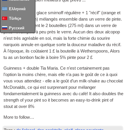
étaient vraiment bien meilleurs que prévu ...
Ελληνικά
Pinte Alcopop - 1 glace smirnoff régulière + 1 "récif" (orange et
Türkçe
fruit de la passion) mélangés ensemble dans un verre de pinte.
Versez simplement le 2 bouteilles (275 ml) dans un verre de
Русский
pinte - il remplira à peu près le verre. Aucun des deux alcopop
n'est très agréable en soi, mais la forte chimie du sourire
narquois annule en quelque sorte la douceur maladive du récif.
À l'époque, ils coûtaient 1 £ la bouteille à Wetherspoons, Alors
tu as un bonbon facile à boire 5% pinte pour 2 £
Guinness + double Tia Maria. Ce n’est certainement pas
l’option la moins chère, mais elle n’a pas le goût de ce à quoi
vous vous attendiez - elle a le goût d’un milk-shake au chocolat
McDonalds, ce qui est surprenant pour mélanger
fondamentalement la guinness avec du café!
It also doubles the
strength of your pint so it becomes an easy-to-drink pint of
stout at over 8%
More to follow…