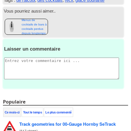
Tags :
de l'alcool
,
des cocktails
,
récif
,
glace souriante
Vous pourriez aussi aimer..
Menus de
cocktails de bars à
cocktails perdus
depuis longtemps
Laisser un commentaire
Populaire
Ce mois-ci
Tout le temps
Le plus commenté
Track geometries for 00-Gauge Hornby SeTrack
(
617 views
)