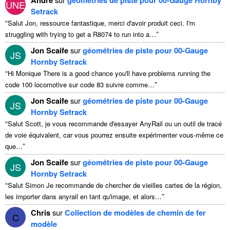
UNE
Setrack
“
Salut Jon, ressource fantastique, merci d'avoir produit ceci.
I'm
”
struggling with trying to get a R8074 to run into a
…
Jon Scaife
sur
géométries de piste pour 00-Gauge
JS
Hornby Setrack
“
Hi Monique There is a good chance you'll have problems running the
”
code
100 locomotive sur code 83 suivre comme…
Jon Scaife
sur
géométries de piste pour 00-Gauge
JS
Hornby Setrack
“
Salut Scott, je vous recommande d'essayer AnyRail ou un outil de tracé
de voie équivalent, car vous pourrez ensuite expérimenter vous-même ce
”
que…
Jon Scaife
sur
géométries de piste pour 00-Gauge
JS
Hornby Setrack
“
Salut Simon Je recommande de chercher de vieilles cartes de la région,
”
les importer dans anyrail en tant qu'image, et alors…
Chris
sur
Collection de modèles de chemin de fer
C
modèle