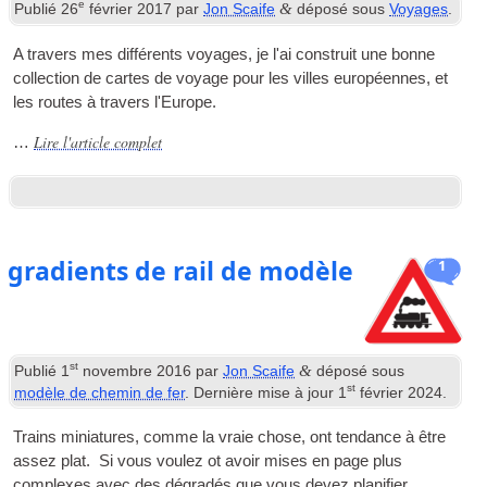
e
&
Publié
26
février 2017
par
Jon Scaife
déposé sous
Voyages
.
A travers mes différents voyages, je l'ai construit une bonne
collection de cartes de voyage pour les villes européennes, et
les routes à travers l'Europe.
Lire l'article complet
…
gradients de rail de modèle
1
st
&
Publié
1
novembre 2016
par
Jon Scaife
déposé sous
st
modèle de chemin de fer
. Dernière mise à jour
1
février 2024
.
Trains miniatures, comme la vraie chose, ont tendance à être
assez plat. Si vous voulez ot avoir mises en page plus
complexes avec des dégradés que vous devez planifier