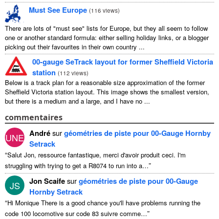
Must See Europe
(
116 views
)
There are lots of "must see" lists for Europe, but they all seem to follow
one or another standard formula: either selling holiday links, or a blogger
picking out their favourites in their own country ...
00-gauge SeTrack layout for former Sheffield Victoria
station
(
112 views
)
Below is a track plan for a reasonable size approximation of the former
Sheffield Victoria station layout. This image shows the smallest version,
but there is a medium and a large, and I have no ...
commentaires
André
sur
géométries de piste pour 00-Gauge Hornby
UNE
Setrack
“
Salut Jon, ressource fantastique, merci d'avoir produit ceci.
I'm
”
struggling with trying to get a R8074 to run into a
…
Jon Scaife
sur
géométries de piste pour 00-Gauge
JS
Hornby Setrack
“
Hi Monique There is a good chance you'll have problems running the
”
code
100 locomotive sur code 83 suivre comme…