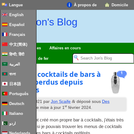
Langue
À propos de
Domicile
English
Jon's Blog
Español
Français
中文(简体)
Voyages
rêveries
Affaires en cours
हिन्दी; हिंदी
modèle de chemin de fer
العربية
Menus de cocktails de bars à
1
বাংলা
cocktails perdus depuis
日本語
longtemps
Português
e
&
Publié
12
Mai 2021
par
Jon Scaife
déposé sous
Des
Deutsch
st
cocktails
. Dernière mise à jour
1
février 2024
.
Italiano
Ayant récemment créé mon propre bar à cocktails, j'étais très
اردو
impatient de voir si je pouvais trouver les menus de cocktails
de certains de mes bars à cocktails préférés.
Nederlands