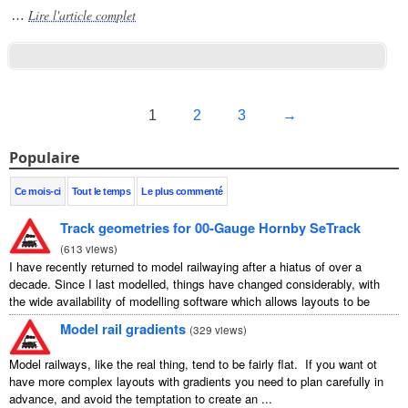
Lire l'article complet
…
1
2
3
→
Populaire
Ce mois-ci
Tout le temps
Le plus commenté
Track geometries for 00-Gauge Hornby SeTrack
(
613 views
)
I have recently returned to model railwaying after a hiatus of over a
decade. Since I last modelled, things have changed considerably, with
the wide availability of modelling software which allows layouts to be
carefully ...
Model rail gradients
(
329 views
)
Model railways, like the real thing, tend to be fairly flat. If you want ot
have more complex layouts with gradients you need to plan carefully in
advance, and avoid the temptation to create an ...