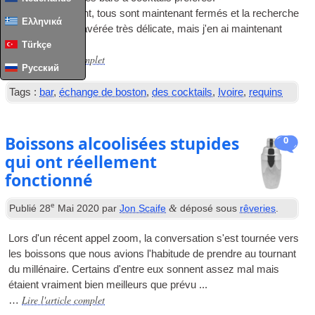
Malheureusement, tous sont maintenant fermés et la recherche
Ελληνικά
de menus s'est avérée très délicate, mais j'en ai maintenant
trouvé 2 ...
Türkçe
Lire l'article complet
…
Русский
Tags :
bar
,
échange de boston
,
des cocktails
,
Ivoire
,
requins
Boissons alcoolisées stupides
0
qui ont réellement
fonctionné
e
&
Publié
28
Mai 2020
par
Jon Scaife
déposé sous
rêveries
.
Lors d'un récent appel zoom, la conversation s'est tournée vers
les boissons que nous avions l'habitude de prendre au tournant
du millénaire. Certains d'entre eux sonnent assez mal mais
étaient vraiment bien meilleurs que prévu ...
Lire l'article complet
…