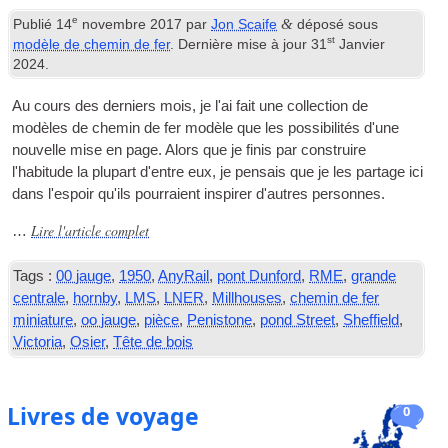
e
&
Publié
14
novembre 2017
par
Jon Scaife
déposé sous
st
modèle de chemin de fer
. Dernière mise à jour
31
Janvier
2024
.
Au cours des derniers mois, je l'ai fait une collection de
modèles de chemin de fer modèle que les possibilités d'une
nouvelle mise en page. Alors que je finis par construire
l'habitude la plupart d'entre eux, je pensais que je les partage ici
dans l'espoir qu'ils pourraient inspirer d'autres personnes.
Lire l'article complet
…
Tags :
00 jauge
,
1950
,
AnyRail
,
pont Dunford
,
RME
,
grande
centrale
,
hornby
,
LMS
,
LNER
,
Millhouses
,
chemin de fer
miniature
,
oo jauge
,
pièce
,
Penistone
,
pond Street
,
Sheffield
,
Victoria
,
Osier
,
Tête de bois
Livres de voyage
0