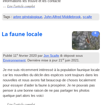
informations les trouve et les contacte
Lire l'article complet
…
Tags :
arbre généalogique
,
John Alfred Middlebrook
,
scaife
La faune locale
0
e
&
Publié
11
février 2020
par
Jon Scaife
déposé sous
st
Environnement
. Dernière mise à jour
21
juin 2021
.
Je me suis récemment intéressé à la population faunique locale
car les nouvelles du déclin des espèces sont toujours dans les
nouvelles et nous avons fait beaucoup de choses localement
pour essayer d'aider la faune à prospérer. Je ne pouvais pas
penser à une bonne raison de ne pas partager les photos
quelque part alors les voici
Lire l'article complet
…