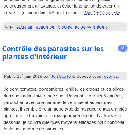
soigneusement à l'avance, et éviter la tentation de créer un
Lire l'article complet
irréaliste (et inconduisible!) inclinaison.…
Tags :
00 jauge
,
géométrie
,
hornby
,
oo jauge
,
Setrack
Contrôle des parasites sur les
0
plantes d'intérieur
e
&
Publié
28
juin 2016
par
Jon Scaife
déposé sous
rêveries
.
Je serai tomatos, concombres, chillis, les citrons et les olives
dans un jardin d'hiver face sud. Pendant le dernier 5 années,
j'ai souffert avec une gamme de vermine attaquant mes
plantes, il semble être un autre type de ravageur chaque année
après que je l'ai vaincu le ravageur précédent. J'ai trouvé ci-
dessous, je couvre quelques moyens efficaces pour contrôler
toute une gamme de parasites.