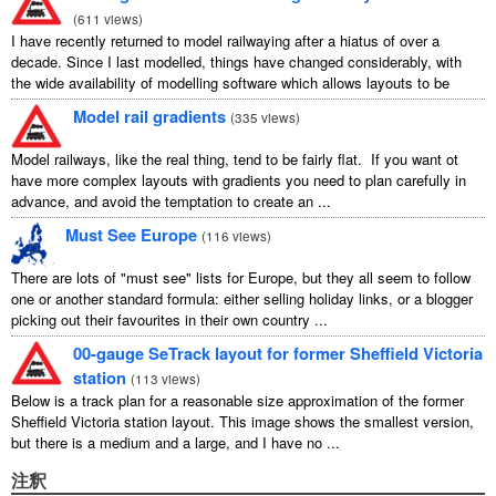
(
611 views
)
I have recently returned to model railwaying after a hiatus of over a
decade. Since I last modelled, things have changed considerably, with
the wide availability of modelling software which allows layouts to be
carefully ...
Model rail gradients
(
335 views
)
Model railways, like the real thing, tend to be fairly flat. If you want ot
have more complex layouts with gradients you need to plan carefully in
advance, and avoid the temptation to create an ...
Must See Europe
(
116 views
)
There are lots of "must see" lists for Europe, but they all seem to follow
one or another standard formula: either selling holiday links, or a blogger
picking out their favourites in their own country ...
00-gauge SeTrack layout for former Sheffield Victoria
station
(
113 views
)
Below is a track plan for a reasonable size approximation of the former
Sheffield Victoria station layout. This image shows the smallest version,
but there is a medium and a large, and I have no ...
注釈