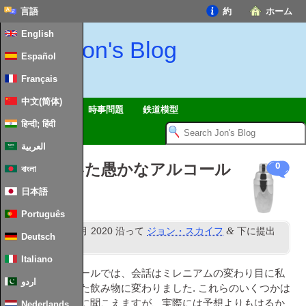
言語
約
ホーム
English
Jon's Blog
Español
Français
中文(简体)
ツアー
黙想
時事問題
鉄道模型
हिन्दी; हिंदी
العربية
実際に働いた愚かなアルコール
0
বাংলা
飲料
日本語
Português
NS
&
公開済み
28
5月 2020
沿って
ジョン・スカイフ
下に提出
Deutsch
黙想
.
Italiano
最近のズームコールでは、会話はミレニアムの変わり目に私
اردو
たちが持っていた飲み物に変わりました. これらのいくつかは
かなり悪いように聞こえますが、実際には予想よりもはるか
Nederlands