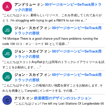
アンドリュー
オン
00ゲージホーンビーSeTrack用トラ
A
ックの形状
“
こんにちはジョン, 素晴らしいリソース、これを作成してくれてありが
”
とう.
I'm struggling with trying to get a R8074 to run into a
…
ジョン・スカイフ
オン
00ゲージホーンビーSeTrack用
JS
トラックの形状
“
Hi Monique There is a good chance you'll have problems running the
”
code
100 ロコ・オン・コード 83 として追跡…
ジョン・スカイフ
オン
00ゲージホーンビーSeTrack用
JS
トラックの形状
“
こんにちはスコットAnyRailまたは同等のトラックレイアウトツールを試
”
すことをお勧めします。…
ジョン・スカイフ
オン
00ゲージホーンビーSeTrack用
JS
トラックの形状
“
こんにちはサイモン この地域の古い地図を探すことをお勧めします, そ
”
れらを画像としてanyrailにインポートする, その後…
クリス
オン
鉄道模型のデザインのコレクション
C
“
こんにちはジョン!
I've left my Lost Stations Of Longdendale
00