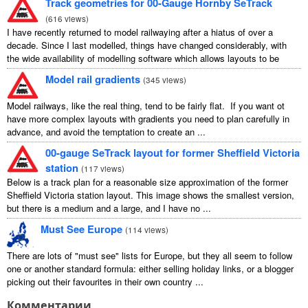
Track geometries for 00-Gauge Hornby SeTrack
(
616 views
)
I have recently returned to model railwaying after a hiatus of over a
decade. Since I last modelled, things have changed considerably, with
the wide availability of modelling software which allows layouts to be
carefully ...
Model rail gradients
(
345 views
)
Model railways, like the real thing, tend to be fairly flat. If you want ot
have more complex layouts with gradients you need to plan carefully in
advance, and avoid the temptation to create an ...
00-gauge SeTrack layout for former Sheffield Victoria
station
(
117 views
)
Below is a track plan for a reasonable size approximation of the former
Sheffield Victoria station layout. This image shows the smallest version,
but there is a medium and a large, and I have no ...
Must See Europe
(
114 views
)
There are lots of "must see" lists for Europe, but they all seem to follow
one or another standard formula: either selling holiday links, or a blogger
picking out their favourites in their own country ...
Комментарии