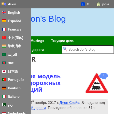
Язык
О
Дом
English
Jon's Blog
Español
Français
中文(简体)
Путешествия
Musings
Текущие дела
हिन्दी; हिंदी
Модель железной дороги
العربية
Теги:
LNER
বাংলা
日本語
Коллекция модель
3
Português
железнодорожных
конструкций
Deutsch
Italiano
й
&
Опубликовано
14
ноябрь 2017
к
Джон Скейф
подано под
اردو
Модель железной дороги
. Последнее обновление
31
st
January
2024
.
Nederlands