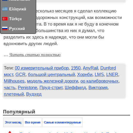
Ελληνικά
За последние несколько месяцев я сделал коллекцию
модели железнодорожных конструкций, как возможности
Türkçe
для нового макета. В то время как я не буду в конечном
Русский
итоге создание большинства из них я думал, что
разделить их здесь в надежде, что они могли бы
вдохновить других людей.
Читать статью полностью
…
Теги:
00 измерительный прибор
,
1950
,
AnyRail
,
Dunford
мост
,
GCR
,
большой центральный
,
Хорнби
,
LMS
,
LNER
,
Millhouses
,
модель железной дороги
,
оо калибровочных
,
часть
,
Penistone
,
Пруд-стрит
,
Шеффилд
,
Виктория
,
плетеный
,
Вудхед
Популярный
Этот месяц
Все время
Самые комментируемые