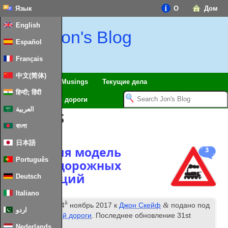
Язык
О
Дом
English
Jon's Blog
Español
Français
中文(简体)
Путешествия
Musings
Текущие дела
हिन्दी; हिंदी
Модель железной дороги
العربية
Теги:
LMS
বাংলা
日本語
Коллекция модель
3
Português
железнодорожных
конструкций
Deutsch
Italiano
й
&
Опубликовано
14
ноябрь 2017
к
Джон Скейф
подано под
اردو
Модель железной дороги
. Последнее обновление
31
st
January
2024
.
Nederlands