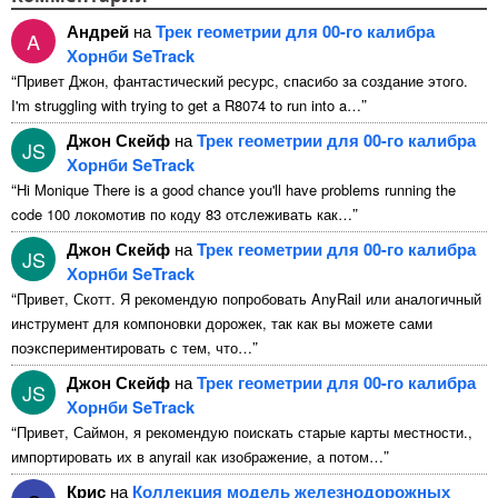
Андрей
на
Трек геометрии для 00-го калибра
A
Хорнби SeTrack
“
Привет Джон, фантастический ресурс, спасибо за создание этого.
”
I'm struggling with trying to get a R8074 to run into a
…
Джон Скейф
на
Трек геометрии для 00-го калибра
JS
Хорнби SeTrack
“
Hi Monique There is a good chance you'll have problems running the
”
code
100 локомотив по коду 83 отслеживать как…
Джон Скейф
на
Трек геометрии для 00-го калибра
JS
Хорнби SeTrack
“
Привет, Скотт. Я рекомендую попробовать AnyRail или аналогичный
инструмент для компоновки дорожек, так как вы можете сами
”
поэкспериментировать с тем, что…
Джон Скейф
на
Трек геометрии для 00-го калибра
JS
Хорнби SeTrack
“
Привет, Саймон, я рекомендую поискать старые карты местности.,
”
импортировать их в anyrail как изображение, а потом…
Крис
на
Коллекция модель железнодорожных