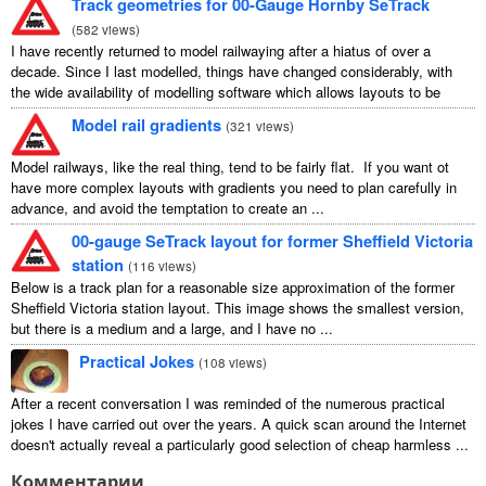
Track geometries for 00-Gauge Hornby SeTrack
(
582 views
)
I have recently returned to model railwaying after a hiatus of over a
decade. Since I last modelled, things have changed considerably, with
the wide availability of modelling software which allows layouts to be
carefully ...
Model rail gradients
(
321 views
)
Model railways, like the real thing, tend to be fairly flat. If you want ot
have more complex layouts with gradients you need to plan carefully in
advance, and avoid the temptation to create an ...
00-gauge SeTrack layout for former Sheffield Victoria
station
(
116 views
)
Below is a track plan for a reasonable size approximation of the former
Sheffield Victoria station layout. This image shows the smallest version,
but there is a medium and a large, and I have no ...
Practical Jokes
(
108 views
)
After a recent conversation I was reminded of the numerous practical
jokes I have carried out over the years. A quick scan around the Internet
doesn't actually reveal a particularly good selection of cheap harmless ...
Комментарии