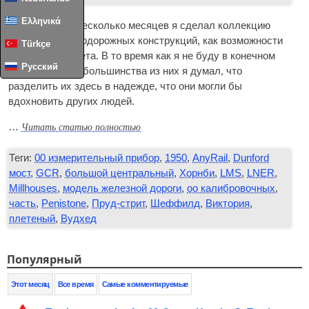
Ελληνικά
За последние несколько месяцев я сделал коллекцию
модели железнодорожных конструкций, как возможности
Türkçe
для нового макета. В то время как я не буду в конечном
Русский
итоге создание большинства из них я думал, что
разделить их здесь в надежде, что они могли бы
вдохновить других людей.
Читать статью полностью
…
Теги:
00 измерительный прибор
,
1950
,
AnyRail
,
Dunford
мост
,
GCR
,
большой центральный
,
Хорнби
,
LMS
,
LNER
,
Millhouses
,
модель железной дороги
,
оо калибровочных
,
часть
,
Penistone
,
Пруд-стрит
,
Шеффилд
,
Виктория
,
плетеный
,
Вудхед
Популярный
Этот месяц
Все время
Самые комментируемые