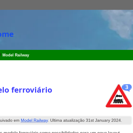
Home
Model Railway
3
lo ferroviário
uivado em
Model Railway
. Ultima atualização
31
st January
2024
.