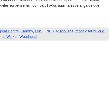
 modelo ferroviário como possibilidades para um novo layout.
 deles eu pensei em compartilhá-los aqui na esperança de que
great Central
,
Hornby
,
LMS
,
LNER
,
Millhouses
,
modelo ferroviário
,
ória
,
Wicker
,
Woodhead