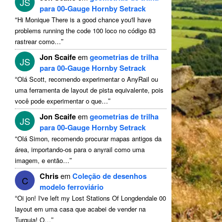
JS
para 00-Gauge Hornby Setrack
“
Hi Monique There is a good chance you'll have
problems running the code
100 loco no código 83
”
rastrear como…
Jon Scaife
em
geometrias de trilha
JS
para 00-Gauge Hornby Setrack
“
Olá Scott, recomendo experimentar o AnyRail ou
uma ferramenta de layout de pista equivalente, pois
”
você pode experimentar o que…
Jon Scaife
em
geometrias de trilha
JS
para 00-Gauge Hornby Setrack
“
Olá Simon, recomendo procurar mapas antigos da
área, importando-os para o anyrail como uma
”
imagem, e então…
Chris
em
Coleção de desenhos
C
modelo ferroviário
“
Oi jon!
I've left my Lost Stations Of Longdendale
00
layout em uma casa que acabei de vender na
”
Turquia! O…