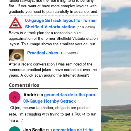
Model railways, like the real thing, tend to be fairly
flat. If you want ot have more complex layouts with
gradients you need to plan carefully in advance, and
avoid the temptation to create an ...
00-gauge SeTrack layout for former
Sheffield Victoria station
(
116 views
)
Below is a track plan for a reasonable size
approximation of the former Sheffield Victoria station
layout. This image shows the smallest version, but
there is a medium and a large, and I have no ...
Practical Jokes
(
108 views
)
After a recent conversation I was reminded of the
numerous practical jokes I have carried out over the
years. A quick scan around the Internet doesn't
actually reveal a particularly good selection of cheap
Comentários
harmless ...
André
em
geometrias de trilha para
A
00-Gauge Hornby Setrack
“
Oi jon, recurso fantástico, obrigado por produzir
este.
I'm struggling with trying to get a R8074 to run
”
into a
…
Jon Scaife
em
geometrias de trilha