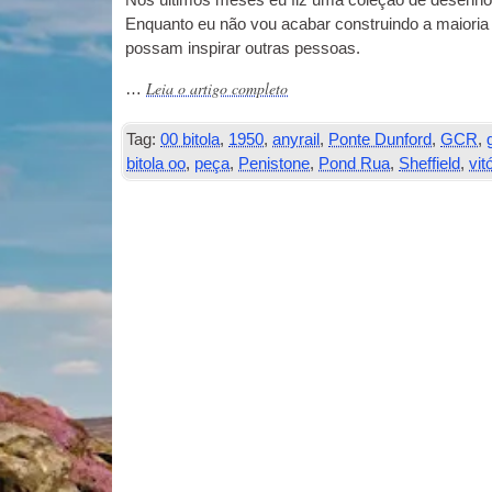
Nos últimos meses eu fiz uma coleção de desenhos
Enquanto eu não vou acabar construindo a maioria
possam inspirar outras pessoas.
Leia o artigo completo
…
Tag:
00 bitola
,
1950
,
anyrail
,
Ponte Dunford
,
GCR
,
bitola oo
,
peça
,
Penistone
,
Pond Rua
,
Sheffield
,
vit