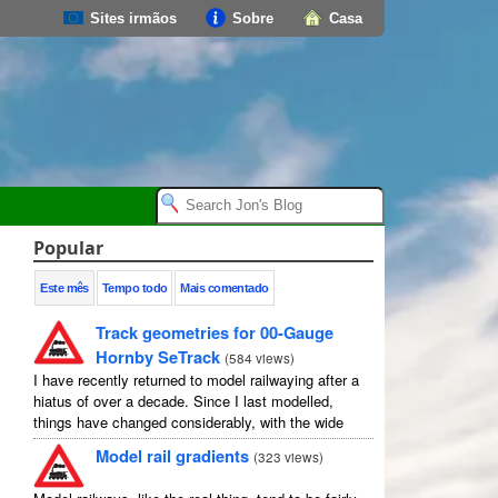
Sites irmãos
Sobre
Casa
Popular
Este mês
Tempo todo
Mais comentado
Track geometries for 00-Gauge
Hornby SeTrack
(
584 views
)
I have recently returned to model railwaying after a
hiatus of over a decade. Since I last modelled,
things have changed considerably, with the wide
availability of modelling software which allows
Model rail gradients
(
323 views
)
layouts to be carefully ...