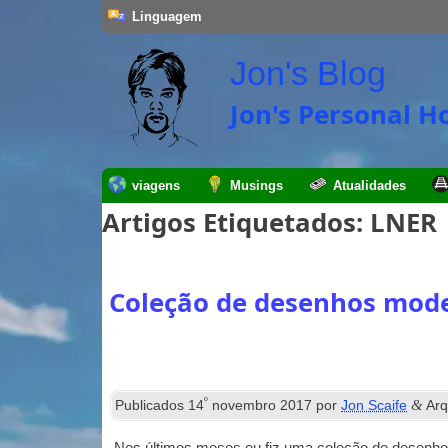
Linguagem
Jon's Blog
Jon's Personal 
viagens
Musings
Atualidades
Artigos Etiquetados:
LNER
Coleção de desenhos mode
º
&
Publicados
14
novembro 2017
por
Jon Scaife
Arq