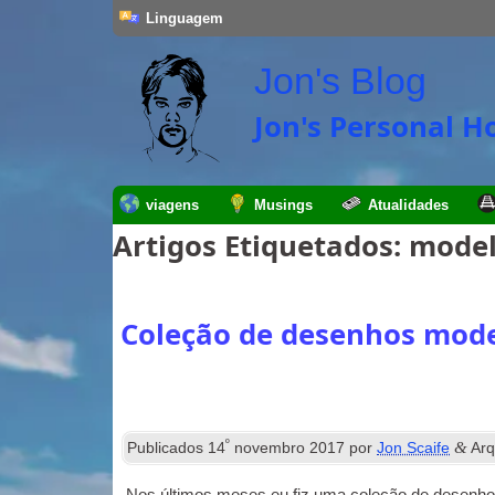
Linguagem
Jon's Blog
Jon's Personal 
viagens
Musings
Atualidades
Artigos Etiquetados:
modelo
Coleção de desenhos mode
º
&
Publicados
14
novembro 2017
por
Jon Scaife
Arq