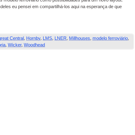
 modelo ferroviário como possibilidades para um novo layout.
 deles eu pensei em compartilhá-los aqui na esperança de que
great Central
,
Hornby
,
LMS
,
LNER
,
Millhouses
,
modelo ferroviário
,
ória
,
Wicker
,
Woodhead