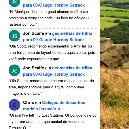
JS
para 00-Gauge Hornby Setrack
“
Hi Monique There is a good chance you'll have
problems running the code
100 loco no código 83
”
rastrear como…
Jon Scaife
em
geometrias de trilha
JS
para 00-Gauge Hornby Setrack
“
Olá Scott, recomendo experimentar o AnyRail ou
uma ferramenta de layout de pista equivalente, pois
”
você pode experimentar o que…
Jon Scaife
em
geometrias de trilha
JS
para 00-Gauge Hornby Setrack
“
Olá Simon, recomendo procurar mapas antigos da
área, importando-os para o anyrail como uma
”
imagem, e então…
Chris
em
Coleção de desenhos
C
modelo ferroviário
“
Oi jon!
I've left my Lost Stations Of Longdendale
00
layout em uma casa que acabei de vender na
”
Turquia! O…