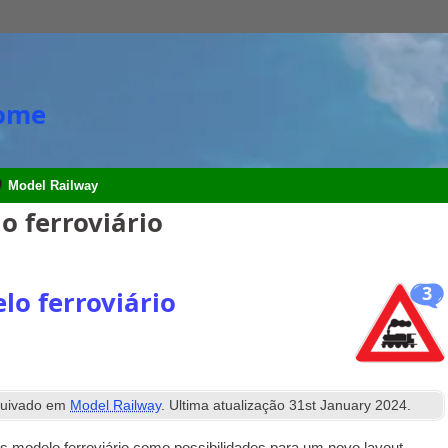
Home
Model Railway
 ferroviário
3
lo ferroviário
uivado em
Model Railway
. Ultima atualização
31
st January
2024
.