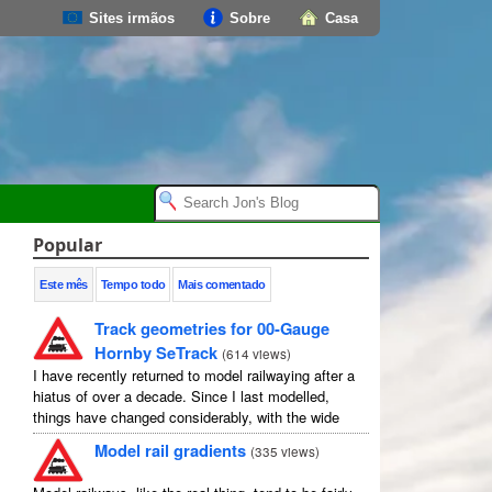
Sites irmãos
Sobre
Casa
Popular
Este mês
Tempo todo
Mais comentado
Track geometries for 00-Gauge
Hornby SeTrack
(
614 views
)
I have recently returned to model railwaying after a
hiatus of over a decade. Since I last modelled,
things have changed considerably, with the wide
availability of modelling software which allows
Model rail gradients
(
335 views
)
layouts to be carefully ...