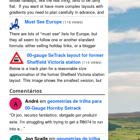
Model railways, like the real thing, tend to be fairly
flat. If you want ot have more complex layouts with
gradients you need to plan carefully in advance, and
avoid the temptation to create an ...
Must See Europe
(
116 views
)
There are lots of "must see" lists for Europe, but
they all seem to follow one or another standard
formula: either selling holiday links, or a blogger
picking out their favourites in their own country ...
00-gauge SeTrack layout for former
Sheffield Victoria station
(
114 views
)
Below is a track plan for a reasonable size
approximation of the former Sheffield Victoria station
layout. This image shows the smallest version, but
there is a medium and a large, and I have no ...
Comentários
André
em
geometrias de trilha para
A
00-Gauge Hornby Setrack
“
Oi jon, recurso fantástico, obrigado por produzir
este.
I'm struggling with trying to get a R8074 to run
”
into a
…
Jon Scaife
em
geometrias de trilha