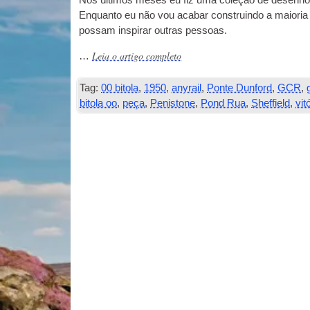
Nos últimos meses eu fiz uma coleção de desenhos
Enquanto eu não vou acabar construindo a maioria
possam inspirar outras pessoas.
Leia o artigo completo
…
Tag:
00 bitola
,
1950
,
anyrail
,
Ponte Dunford
,
GCR
,
bitola oo
,
peça
,
Penistone
,
Pond Rua
,
Sheffield
,
vit