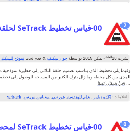
2
00-قياس تخطيط SeTrack لحلقة ثلاثية في 12FT العاشر 8FT
العاشر
&
نشرت
28
يمكن 2015
بواسطة
جون سكيف
قدم تحت
نموذج للسكك ا
المدى بين كل محطة وما زال يترك الكثير من المساحة للوصول إلى تخطي
اقرأ المقال كاملاً
…
العلامات:
00 مقياس
,
علم الهندسة
,
هورنبي
,
مقياس س س
,
setrack
0
00-قياس تخطيط SeTrack لمحطة شيفيلد فيكتوريا السابقة