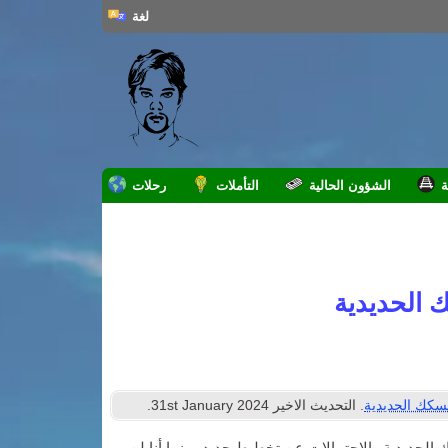
لغة
ة
الشؤون الحالية
التأملات
رحلات
 الحديدية
سكك الحديدية
. التحديث الاخير
2024
st January
31
.