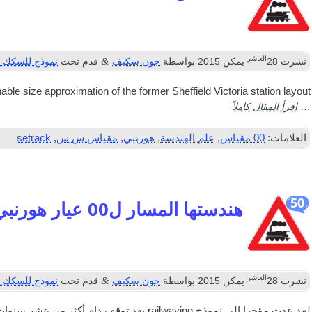
العاشر
&
نشرت
28
يمكن 2015
بواسطة
جون سكيف
قدم تحت
نموذج للسكك ا
ble size approx­im­a­tion of the former Shef­field Vic­tor­ia sta­tion layout
اقرأ المقال كاملاً
…
العلامات:
00 مقياس
,
علم الهندسة
,
هورنبي
,
مقياس س س
,
setrack
50
هندستها المسار ل00 عيار هورنبي SeTrack
العاشر
&
نشرت
28
يمكن 2015
بواسطة
جون سكيف
قدم تحت
نموذج للسكك ا
لقد عدت مؤخرا إلى نموذج railwaying بعد توقف دام