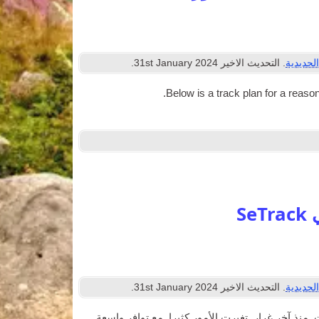
لحديدية
. التحديث الاخير
2024
st January
31
.
.
Below is a track plan for a reas­on­a
لحديدية
. التحديث الاخير
2024
st January
31
.
 أكثر من عشر سنوات. منذ آخر غرار, تغيرت الأمور كثيرا, مع توافر واسعة