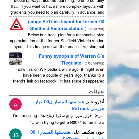
Model railways, like the real thing, tend to be fairly
flat. If you want ot have more complex layouts with
gradients you need to plan carefully in advance, and
avoid the temptation to create an ...
00-gauge SeTrack layout for former
Sheffield Victoria station
(
115 views
)
Below is a track plan for a reasonable size
approximation of the former Sheffield Victoria station
layout. This image shows the smallest version, but
there is a medium and a large, and I have no ...
Funny synopsis of Warren G’s
“Regulate”
(
105 views
)
I saw this on Wikipedia a while ago, it might even
have been a couple of years ago, thanks to a
friend's link on facebook. It has since disappeared
from wikipedia, which is a shame ...
تعليقات
أندرو
على
هندستها المسار ل00 عيار
A
هورنبي SeTrack
“
مرحبًا جون, مورد رائع شكرا لإنتاج هذا.
I'm struggling
”
…
with trying to get a R8074 to run into a
جون سكيف
على
هندستها المسار ل00
JS
عيار هورنبي SeTrack