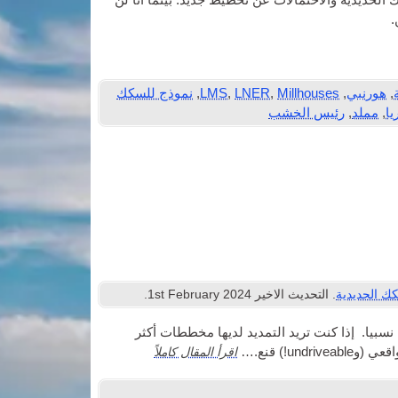
لحديدية والاحتمالات عن تخطيط جديد. بينما أنا لن
.
,
هورنبي
,
Millhouses
,
LNER
,
LMS
,
نموذج للسكك
يا
,
مملد
,
رئيس الخشب
ك الحديدية
. التحديث الاخير
2024
st February
1
.
بيا. إذا كنت تريد التمديد لديها مخططات أكثر
اقرأ المقال كاملاً
u!) قنع.…