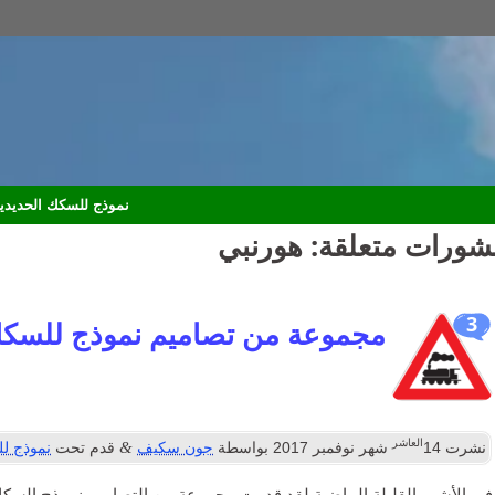
نموذج للسكك الحديدي
شورات متعلقة:
هورنبي
3
مجموعة من تصاميم نموذج للسكك
العاشر
&
نشرت
14
شهر نوفمبر 2017
بواسطة
جون سكيف
قدم تحت
نموذج لل