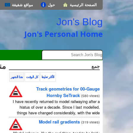
الصفحة الرئيسية
حول
مواقع شقيقة
Jon's Blog
Jon's Personal Home
من
جمع
الأكثر تعليقا
كل الوقت
هذا الشهر
Track geometries for 00-Gauge
Hornby SeTrack
(
580 views
)
I have recently returned to model railwaying after a
hiatus of over a decade. Since I last modelled,
things have changed considerably, with the wide
availability of modelling software which allows
Model rail gradients
(
319 views
)
layouts to be carefully ...