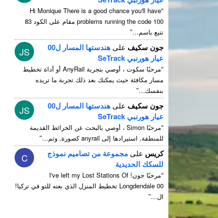
“
Hi Monique There is a good chance you'll have
problems running the code
100 مقام على الكود 83
”
تتبع باسم…
جون سكيف
على
هندستها المسار ل00
JS
عيار هورنبي SeTrack
“
مرحبًا سكوت ، أوصي بتجربة AnyRail أو أداة تخطيط
مسار مكافئة حيث يمكنك بعد ذلك تجربة ما تريده
”
بنفسك…
جون سكيف
على
هندستها المسار ل00
JS
عيار هورنبي SeTrack
“
مرحبًا Simon ، أوصي بالبحث عن الخرائط القديمة
”
للمنطقة, استيرادها إلى anyrail كصورة, وثم…
كريس
على
مجموعة من تصاميم نموذج
C
للسكك الحديدية
“
مرحبًا جون!
I've left my Lost Stations Of
Longdendale
00 تخطيط المنزل الذي بعته للتو في تركيا!
”
ال…