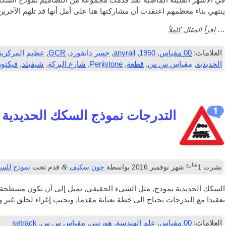
في الأشهر القليلة الماضية لقد قدمت مجموعة من التصاميم نموذج السكك ا
ينتهي بناء معظمهم اعتقدت أن مشاركتها هنا على أمل أنها قد تلهم الآخرين
اقرأ المقال كاملاً
…
العلامات:
00 مقياس
,
1950
,
anyrail
,
جسر دانفورد
,
GCR
,
عظيم المركزية
الحديدية
,
مقياس س س
,
قطعة
,
Penistone
,
شارع البركة
,
شيفيلد
,
فيكتور
1
التدرجات نموذج السكك الحديدية
شارع
&
نشرت
1
شهر نوفمبر 2016
بواسطة
جون سكيف
قدم تحت
نموذج للسك
السكك الحديدية نموذج, مثل الشيء الحقيقي, تميل إلى أن تكون مسطحة نس
تعقيدا مع التدرجات تحتاج الى خطة بعناية مقدما, وتجنب إغراء لخلق غير واقعي (وndriveable
العلامات:
00 مقياس
,
علم الهندسة
,
هورنبي
,
مقياس س س
,
setrack