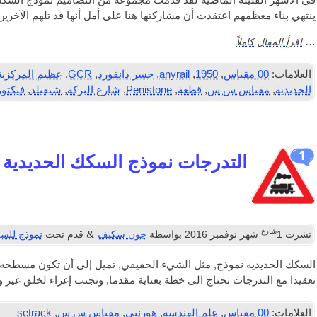
في الأشهر القليلة الماضية لقد قدمت مجموعة من التصاميم نموذج السكك ا
ينتهي بناء معظمهم اعتقدت أن مشاركتها هنا على أمل أنها قد تلهم الآخرين
اقرأ المقال كاملاً
…
العلامات:
00 مقياس
,
1950
,
anyrail
,
جسر دانفورد
,
GCR
,
عظيم المركزية
الحديدية
,
مقياس س س
,
قطعة
,
Penistone
,
شارع البركة
,
شيفيلد
,
فيكتور
1
التدرجات نموذج السكك الحديدية
شارع
&
نشرت
1
شهر نوفمبر 2016
بواسطة
جون سكيف
قدم تحت
نموذج للسك
السكك الحديدية نموذج, مثل الشيء الحقيقي, تميل إلى أن تكون مسطحة نس
تعقيدا مع التدرجات تحتاج الى خطة بعناية مقدما, وتجنب إغراء لخلق غير واقعي (وndriveable
العلامات:
00 مقياس
,
علم الهندسة
,
هورنبي
,
مقياس س س
,
setrack