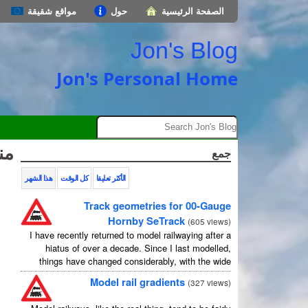
الصفحة الرئيسية
حول
مواقع شقيقة
Jon's Blog
Jon's Personal Home
من
جمع
الأكثر تعليقا
كل الوقت
هذا الشهر
Track geometries for 00-Gauge
Hornby SeTrack
(
605 views
)
I have recently returned to model railwaying after a
hiatus of over a decade. Since I last modelled,
things have changed considerably, with the wide
availability of modelling software which allows
Model rail gradients
(
327 views
)
layouts to be carefully ...