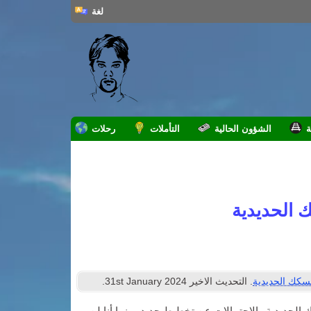
لغة
ة
الشؤون الحالية
التأملات
رحلات
 الحديدية
سكك الحديدية
. التحديث الاخير
2024
st January
31
.