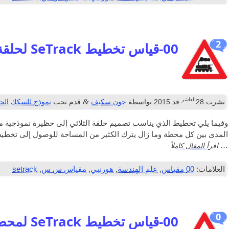
2
00-قياس تخطيط SeTrack لحلقة ثلاثية في 12FT العاشر 8FT
العاشر
&
نشرت
28
قد 2015
بواسطة
جون سكيف
قدم تحت
نموذج للسكك الحد
المدى بين كل محطة وما زال يترك الكثير من المساحة للوصول إلى تخطي
اقرأ المقال كاملاً
…
العلامات:
00 مقياس
,
علم الهندسة
,
هورنبي
,
مقياس س س
,
setrack
0
00-قياس تخطيط SeTrack لمحطة شيفيلد فيكتوريا السابقة