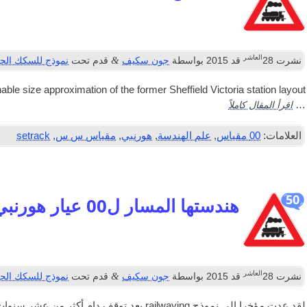
العاشر
&
نشرت
28
قد 2015
بواسطة
جون سكيف
قدم تحت
نموذج للسكك الحد
ble size approx­im­a­tion of the former Shef­field Vic­tor­ia sta­tion layout
اقرأ المقال كاملاً
…
العلامات:
00 مقياس
,
علم الهندسة
,
هورنبي
,
مقياس س س
,
setrack
50
هندستها المسار ل00 عيار هورنبي SeTrack
العاشر
&
نشرت
28
قد 2015
بواسطة
جون سكيف
قدم تحت
نموذج للسكك الحد
لقد عدت مؤخرا إلى نموذج railwaying بعد توقف دام