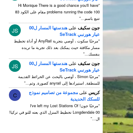
“
Hi Monique There is a good chance you'll have
problems running the code
100 مقام على الكود 83
”
تتبع باسم…
جون سكيف
على
هندستها المسار ل00
JS
عيار هورنبي SeTrack
“
مرحبًا سكوت ، أوصي بتجربة AnyRail أو أداة تخطيط
مسار مكافئة حيث يمكنك بعد ذلك تجربة ما تريده
”
بنفسك…
جون سكيف
على
هندستها المسار ل00
JS
عيار هورنبي SeTrack
“
مرحبًا Simon ، أوصي بالبحث عن الخرائط القديمة
”
للمنطقة, استيرادها إلى anyrail كصورة, وثم…
كريس
على
مجموعة من تصاميم نموذج
C
للسكك الحديدية
“
مرحبًا جون!
I've left my Lost Stations Of
Longdendale
00 تخطيط المنزل الذي بعته للتو في تركيا!
”
ال…