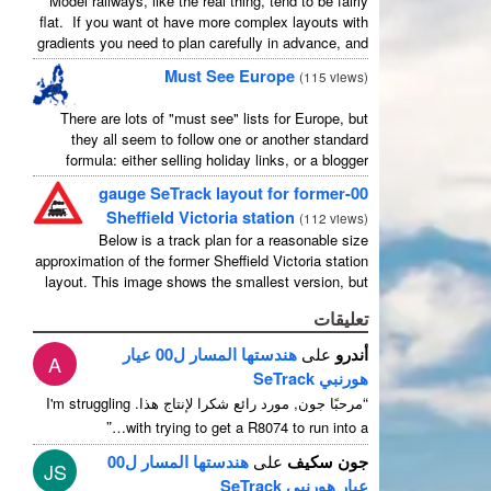
Model railways, like the real thing, tend to be fairly
flat. If you want ot have more complex layouts with
gradients you need to plan carefully in advance, and
avoid the temptation to create an ...
Must See Europe
(
115 views
)
There are lots of "must see" lists for Europe, but
they all seem to follow one or another standard
formula: either selling holiday links, or a blogger
picking out their favourites in their own country ...
00-gauge SeTrack layout for former
Sheffield Victoria station
(
112 views
)
Below is a track plan for a reasonable size
approximation of the former Sheffield Victoria station
layout. This image shows the smallest version, but
there is a medium and a large, and I have no ...
تعليقات
أندرو
على
هندستها المسار ل00 عيار
A
هورنبي SeTrack
“
مرحبًا جون, مورد رائع شكرا لإنتاج هذا.
I'm struggling
”
…
with trying to get a R8074 to run into a
جون سكيف
على
هندستها المسار ل00
JS
عيار هورنبي SeTrack