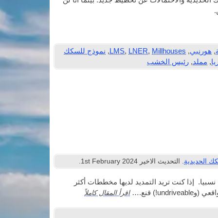
لحديدية والاحتمالات عن تخطيط جديد. بينما أنا لن
.
,
هورنبي
,
Millhouses
,
LNER
,
LMS
,
نموذج للسكك
يا
,
مملد
,
رئيس الخشب
ك الحديدية
. التحديث الاخير
2024
st February
1
.
بيا. إذا كنت تريد التمديد لديها مخططات أكثر
اقرأ المقال كاملاً
u!) قنع.…