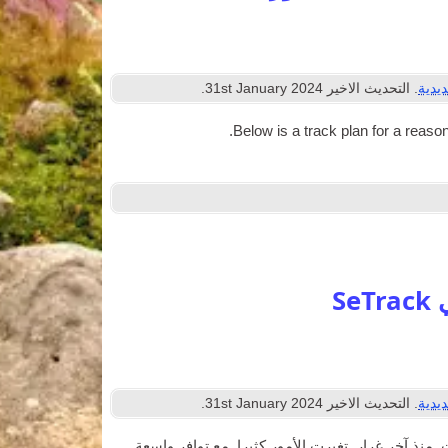
يدية
. التحديث الاخير
2024
st January
31
.
.
Below is a track plan for a reas­on­a
يدية
. التحديث الاخير
2024
st January
31
.
 أكثر من عشر سنوات. منذ آخر غرار, تغيرت الأمور كثيرا, مع توافر واسعة