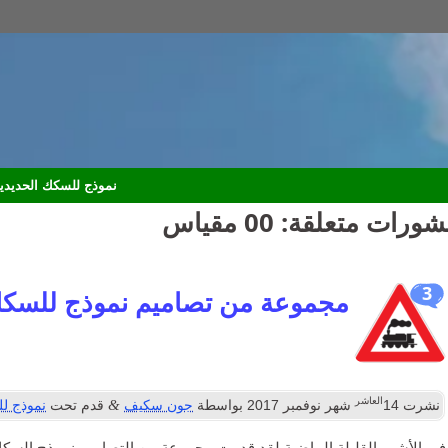
نموذج للسكك الحديدي
شورات متعلقة:
00 مقياس
3
مجموعة من تصاميم نموذج للسكك
العاشر
&
نشرت
14
شهر نوفمبر 2017
بواسطة
جون سكيف
قدم تحت
نموذج لل