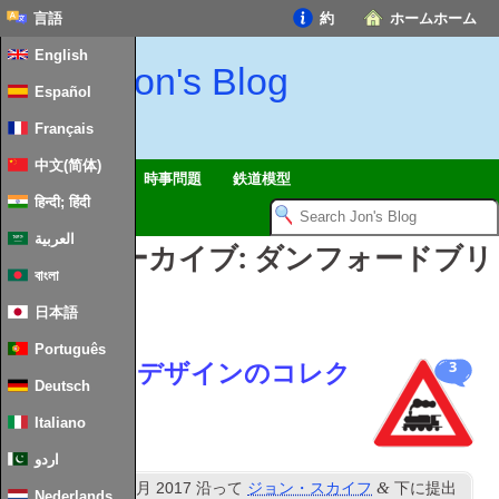
言語
約
ホームホーム
English
Jon's Blog
Español
Français
中文(简体)
ツアー
黙想
時事問題
鉄道模型
हिन्दी; हिंदी
العربية
タグ別アーカイブ:
ダンフォードブリ
বাংলা
ッジ
日本語
Português
鉄道模型のデザインのコレク
3
Deutsch
ション
Italiano
اردو
NS
&
公開済み
14
11月 2017
沿って
ジョン・スカイフ
下に提出
Nederlands