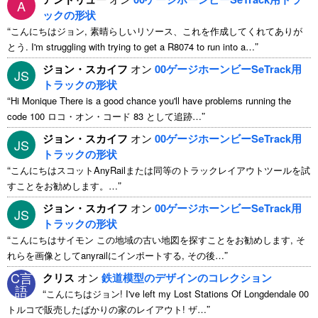
A
ックの形状
“
こんにちはジョン, 素晴らしいリソース、これを作成してくれてありが
”
とう.
I'm struggling with trying to get a R8074 to run into a
…
ジョン・スカイフ
オン
00ゲージホーンビーSeTrack用
JS
トラックの形状
“
Hi Monique There is a good chance you'll have problems running the
”
code
100 ロコ・オン・コード 83 として追跡…
ジョン・スカイフ
オン
00ゲージホーンビーSeTrack用
JS
トラックの形状
“
こんにちはスコットAnyRailまたは同等のトラックレイアウトツールを試
”
すことをお勧めします。…
ジョン・スカイフ
オン
00ゲージホーンビーSeTrack用
JS
トラックの形状
“
こんにちはサイモン この地域の古い地図を探すことをお勧めします, そ
”
れらを画像としてanyrailにインポートする, その後…
C言
クリス
オン
鉄道模型のデザインのコレクション
語
“
こんにちはジョン!
I've left my Lost Stations Of Longdendale
00
”
トルコで販売したばかりの家のレイアウト! ザ…