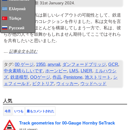
鉄道模型
. 最終更新
31
st January
2024
.
Ελληνικά
最後の数ヶ月で私は新しいレイアウトの可能性として、鉄道
Türkçe
模型のデザインのコレクションを作りました。私は文句を言
わないそれらのほとんどを構築してしまう一方で、私は、彼
Русский
らが他の人々を鼓舞かもしれません期待してここではそれら
を共有したいと思いました.
記事全文を読む
…
タグ:
00 ゲージ
,
1950
,
anyrail
,
ダンフォードブリッジ
,
GCR
,
中央素晴らしいです
,
ホーンビー
,
LMS
,
LNER
,
ミルハウシ
ズ
,
鉄道模型
,
OOゲージ
,
作品
,
Penistone
,
池ストリート
,
シ
ェフィールド
,
ビクトリア
,
ウィッカー
,
ウッドヘッド
人気
今月
いつも
最もコメントされた
Track geometries for 00-Gauge Hornby SeTrack
(
615 views
)