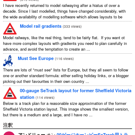
I have recently returned to model railwaying after a hiatus of over a
decade. Since I last modelled, things have changed considerably, with
the wide availability of modelling software which allows layouts to be
carefully ...
Model rail gradients
(
333 views
)
Model railways, like the real thing, tend to be fairly flat. If you want ot
have more complex layouts with gradients you need to plan carefully in
advance, and avoid the temptation to create an ...
Must See Europe
(
116 views
)
There are lots of "must see" lists for Europe, but they all seem to follow
one or another standard formula: either selling holiday links, or a blogger
picking out their favourites in their own country ...
00-gauge SeTrack layout for former Sheffield Victoria
station
(
114 views
)
Below is a track plan for a reasonable size approximation of the former
Sheffield Victoria station layout. This image shows the smallest version,
but there is a medium and a large, and I have no ...
注釈
アンドリュー
オン
00ゲージホーンビーSeTrack用トラ