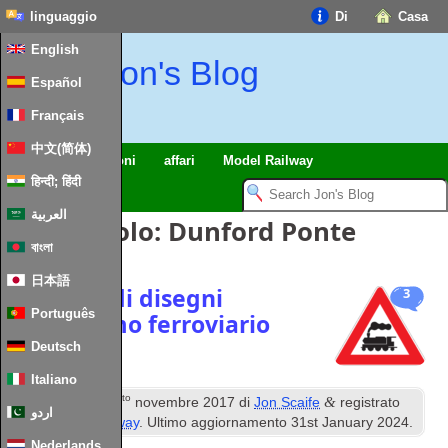
linguaggio
Di
Casa
English
Jon's Blog
Español
Français
中文(简体)
viaggi
riflessioni
affari
Model Railway
हिन्दी; हिंदी
العربية
Tag Articolo:
Dunford Ponte
বাংলা
日本語
Raccolta di disegni
3
Português
modellismo ferroviario
Deutsch
Italiano
questo
&
Pubblicato
14
novembre 2017
di
Jon Scaife
registrato
اردو
sotto
Model Railway
. Ultimo aggiornamento
31
st January
2024
.
Nederlands