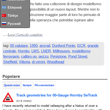
Negli ultimi mesi ho fatto una collezione di disegni modellismo
Ελληνικά
ferroviario come possibilità di un nuovo layout. Mentre non lo
vorrei finire la costruzione maggior parte di loro ho pensato di
Türkçe
condividere qui nella speranza che potrebbe ispirare altre
Русский
persone.
Leggi l'articolo completo
…
tag:
00 valutare
,
1950
,
anyrail
,
Dunford Ponte
,
GCR
,
grande
centrale
,
Hornby
,
LMS
,
LNER
,
Millhouses
,
modellismo
ferroviario
,
calibro oo
,
pezzo
,
Penistone
,
Pond Street
,
Sheffield
,
Vittoria
,
di vimini
,
Woodhead
Popolare
Questo mese
Sempre
Più commentato
Track geometries for 00-Gauge Hornby SeTrack
(
618 views
)
I have recently returned to model railwaying after a hiatus of over a