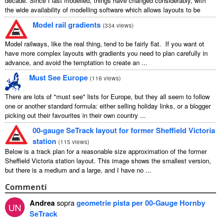
decade. Since I last modelled, things have changed considerably, with
the wide availability of modelling software which allows layouts to be
carefully ...
Model rail gradients
(
334 views
)
Model railways, like the real thing, tend to be fairly flat. If you want ot
have more complex layouts with gradients you need to plan carefully in
advance, and avoid the temptation to create an ...
Must See Europe
(
116 views
)
There are lots of "must see" lists for Europe, but they all seem to follow
one or another standard formula: either selling holiday links, or a blogger
picking out their favourites in their own country ...
00-gauge SeTrack layout for former Sheffield Victoria
station
(
115 views
)
Below is a track plan for a reasonable size approximation of the former
Sheffield Victoria station layout. This image shows the smallest version,
but there is a medium and a large, and I have no ...
Commenti
Andrea
sopra
geometrie pista per 00-Gauge Hornby
UN
SeTrack