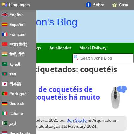
Linguagem
Sobre
Casa
English
Jon's Blog
Español
Français
中文(简体)
viagens
Musings
Atualidades
Model Railway
हिन्दी; हिंदी
العربية
Artigos Etiquetados:
coquetéis
বাংলা
日本語
Cardápios de coquetéis de
1
Português
bares de coquetéis há muito
perdidos
Deutsch
Italiano
º
&
Publicados
12
Poderia 2021
por
Jon Scaife
Arquivado em
اردو
Coquetéis
. Ultima atualização
1
st February
2024
.
Nederlands