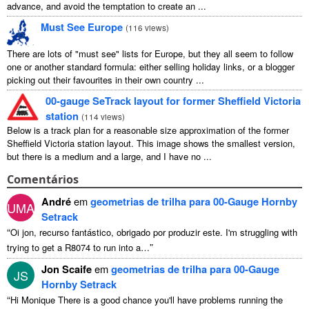
advance, and avoid the temptation to create an ...
Must See Europe
(
116 views
)
There are lots of "must see" lists for Europe, but they all seem to follow
one or another standard formula: either selling holiday links, or a blogger
picking out their favourites in their own country ...
00-gauge SeTrack layout for former Sheffield Victoria
station
(
114 views
)
Below is a track plan for a reasonable size approximation of the former
Sheffield Victoria station layout. This image shows the smallest version,
but there is a medium and a large, and I have no ...
Comentários
André
em
geometrias de trilha para 00-Gauge Hornby
UMA
Setrack
“
Oi jon, recurso fantástico, obrigado por produzir este.
I'm struggling with
”
trying to get a R8074 to run into a
…
Jon Scaife
em
geometrias de trilha para 00-Gauge
JS
Hornby Setrack
“
Hi Monique There is a good chance you'll have problems running the