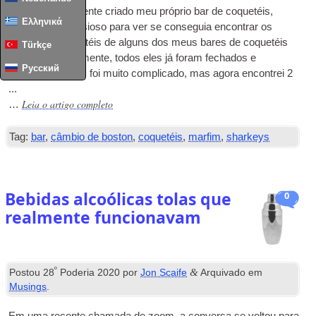
Tendo recentemente criado meu próprio bar de coquetéis,
Ελληνικά
estava muito ansioso para ver se conseguia encontrar os
menus de coquetéis de alguns dos meus bares de coquetéis
Türkçe
favoritos. Infelizmente, todos eles já foram fechados e
Русский
encontrar menus foi muito complicado, mas agora encontrei 2
...
Leia o artigo completo
…
Tag:
bar
,
câmbio de boston
,
coquetéis
,
marfim
,
sharkeys
Bebidas alcoólicas tolas que
0
realmente funcionavam
º
&
Postou
28
Poderia 2020
por
Jon Scaife
Arquivado em
Musings
.