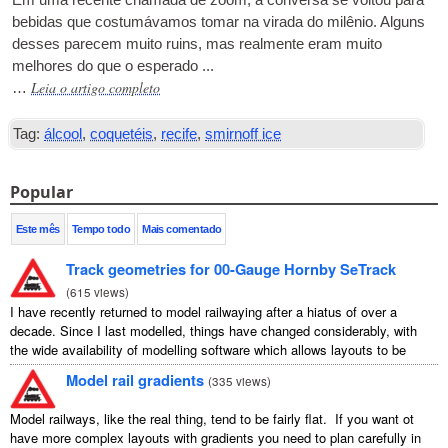
Em uma recente chamada de zoom, a conversa se voltou para
bebidas que costumávamos tomar na virada do milênio. Alguns
desses parecem muito ruins, mas realmente eram muito
melhores do que o esperado ...
Leia o artigo completo
…
Tag:
álcool
,
coquetéis
,
recife
,
smirnoff ice
Popular
Este mês
Tempo todo
Mais comentado
Track geometries for 00-Gauge Hornby SeTrack
(
615 views
)
I have recently returned to model railwaying after a hiatus of over a
decade. Since I last modelled, things have changed considerably, with
the wide availability of modelling software which allows layouts to be
carefully ...
Model rail gradients
(
335 views
)
Model railways, like the real thing, tend to be fairly flat. If you want ot
have more complex layouts with gradients you need to plan carefully in