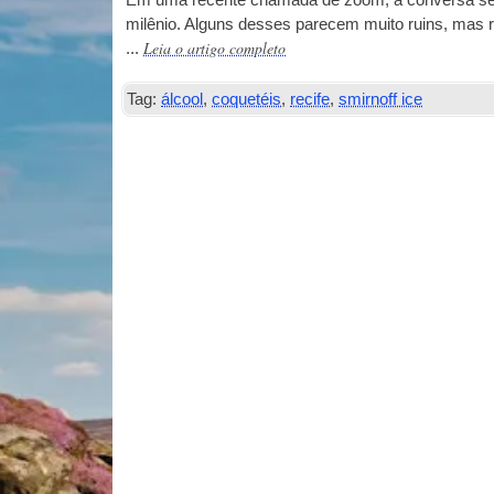
Em uma recente chamada de zoom, a conversa se 
milênio. Alguns desses parecem muito ruins, mas 
Leia o artigo completo
...
Tag:
álcool
,
coquetéis
,
recife
,
smirnoff ice