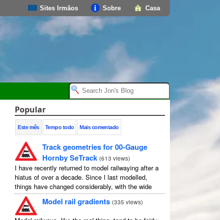
Sites Irmãos
Sobre
Casa
Popular
Este mês
Tempo todo
Mais comentado
Track geometries for 00-Gauge
Hornby SeTrack
(
613 views
)
I have recently returned to model railwaying after a
hiatus of over a decade. Since I last modelled,
things have changed considerably, with the wide
availability of modelling software which allows
Model rail gradients
(
335 views
)
layouts to be carefully ...