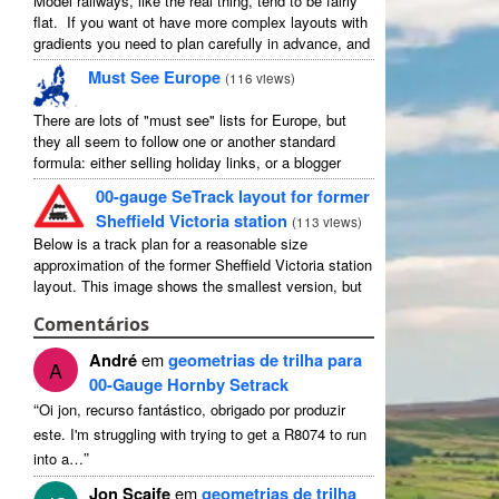
Model railways, like the real thing, tend to be fairly
flat. If you want ot have more complex layouts with
gradients you need to plan carefully in advance, and
avoid the temptation to create an ...
Must See Europe
(
116 views
)
There are lots of "must see" lists for Europe, but
they all seem to follow one or another standard
formula: either selling holiday links, or a blogger
picking out their favourites in their own country ...
00-gauge SeTrack layout for former
Sheffield Victoria station
(
113 views
)
Below is a track plan for a reasonable size
approximation of the former Sheffield Victoria station
layout. This image shows the smallest version, but
there is a medium and a large, and I have no ...
Comentários
André
em
geometrias de trilha para
A
00-Gauge Hornby Setrack
“
Oi jon, recurso fantástico, obrigado por produzir
este.
I'm struggling with trying to get a R8074 to run
”
into a
…
Jon Scaife
em
geometrias de trilha