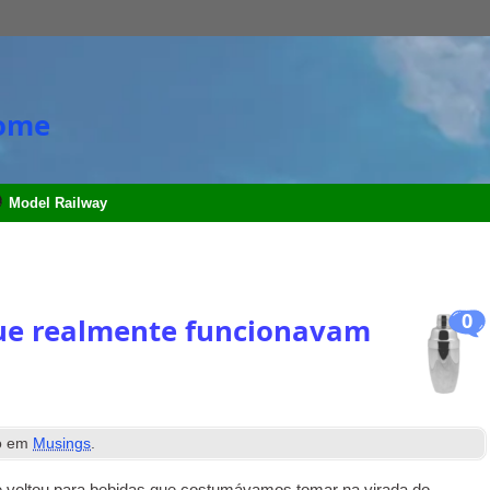
Home
Model Railway
0
 que realmente funcionavam
o em
Musings
.