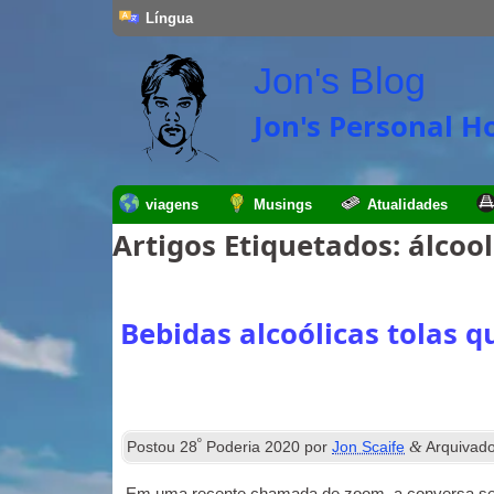
Língua
Jon's Blog
Jon's Personal 
viagens
Musings
Atualidades
Artigos Etiquetados:
álcool
Bebidas alcoólicas tolas
º
&
Postou
28
Poderia 2020
por
Jon Scaife
Arquivad