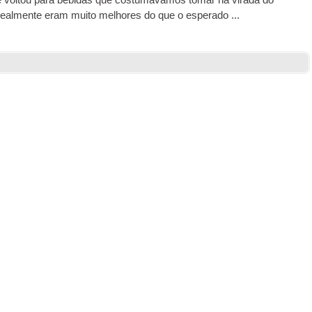
voltou para bebidas que costumávamos tomar na virada do
realmente eram muito melhores do que o esperado ...