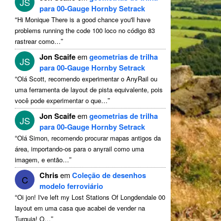
JS
para 00-Gauge Hornby Setrack
“
Hi Monique There is a good chance you'll have
problems running the code
100 loco no código 83
”
rastrear como…
Jon Scaife
em
geometrias de trilha
JS
para 00-Gauge Hornby Setrack
“
Olá Scott, recomendo experimentar o AnyRail ou
uma ferramenta de layout de pista equivalente, pois
”
você pode experimentar o que…
Jon Scaife
em
geometrias de trilha
JS
para 00-Gauge Hornby Setrack
“
Olá Simon, recomendo procurar mapas antigos da
área, importando-os para o anyrail como uma
”
imagem, e então…
Chris
em
Coleção de desenhos
C
modelo ferroviário
“
Oi jon!
I've left my Lost Stations Of Longdendale
00
layout em uma casa que acabei de vender na
”
Turquia! O…