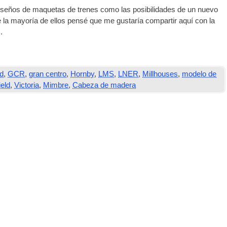
iseños de maquetas de trenes como las posibilidades de un nuevo
e la mayoría de ellos pensé que me gustaría compartir aquí con la
.
rd
,
GCR
,
gran centro
,
Hornby
,
LMS
,
LNER
,
Millhouses
,
modelo de
ield
,
Victoria
,
Mimbre
,
Cabeza de madera