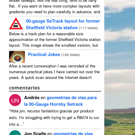
Model railways, like the real thing, tend to be fairly
flat. If you want ot have more complex layouts with
gradients you need to plan carefully in advance, and
avoid the temptation to create an ...
00-gauge SeTrack layout for former
Sheffield Victoria station
(
117 views
)
Below is a track plan for a reasonable size
approximation of the former Sheffield Victoria station
layout. This image shows the smallest version, but
there is a medium and a large, and I have no ...
Practical Jokes
(
108 views
)
After a recent conversation I was reminded of the
numerous practical jokes I have carried out over the
years. A quick scan around the Internet doesn't
actually reveal a particularly good selection of cheap
comentarios
harmless ...
Andrés
en
geometrías de vías para
UN
la 00-Gauge Hornby Setrack
“
Hola jon, recurso fantástico gracias por producir
esto.
I'm struggling with trying to get a R8074 to run
”
into a
…
Jon Scaife
en
geometrías de vías