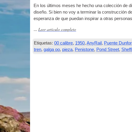
En los últimos meses he hecho una colección de d
diseño. Si bien no voy a terminar la construcción d
esperanza de que puedan inspirar a otras personas
Leer artículo completo
...
Etiquetas:
00 calibre
,
1950
,
AnyRail
,
Puente Dunfo
tren
,
galga oo
,
pieza
,
Penistone
,
Pond Street
,
Sheff