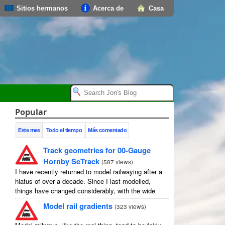
Sitios hermanos
Acerca de
Casa
Popular
Este mes
Todo el tiempo
Más comentado
Track geometries for 00-Gauge
Hornby SeTrack
(
587 views
)
I have recently returned to model railwaying after a
hiatus of over a decade. Since I last modelled,
things have changed considerably, with the wide
availability of modelling software which allows
Model rail gradients
(
323 views
)
layouts to be carefully ...