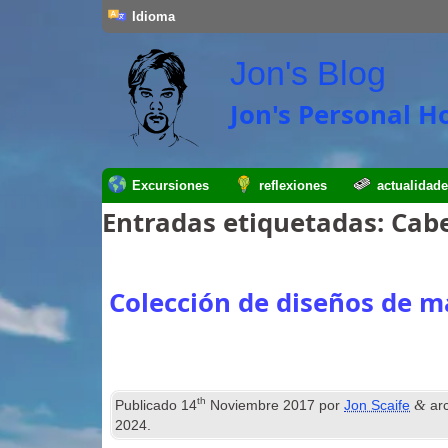
Idioma
Jon's Blog
Jon's Personal 
Excursiones
reflexiones
actualidad
Entradas etiquetadas:
Cabe
Colección de diseños de m
th
&
Publicado
14
Noviembre 2017
por
Jon Scaife
ar
2024
.