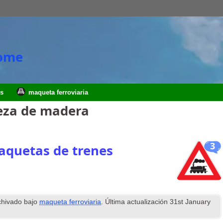
Home
es
maqueta ferroviaria
za de madera
3
aquetas de trenes
chivado bajo
maqueta ferroviaria
. Última actualización
31
st January