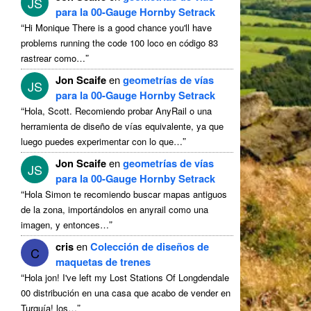
JS
para la 00-Gauge Hornby Setrack
“
Hi Monique There is a good chance you'll have
problems running the code
100 loco en código 83
”
rastrear como…
Jon Scaife
en
geometrías de vías
JS
para la 00-Gauge Hornby Setrack
“
Hola, Scott. Recomiendo probar AnyRail o una
herramienta de diseño de vías equivalente, ya que
”
luego puedes experimentar con lo que…
Jon Scaife
en
geometrías de vías
JS
para la 00-Gauge Hornby Setrack
“
Hola Simon te recomiendo buscar mapas antiguos
de la zona, importándolos en anyrail como una
”
imagen, y entonces…
cris
en
Colección de diseños de
C
maquetas de trenes
“
Hola jon!
I've left my Lost Stations Of Longdendale
00 distribución en una casa que acabo de vender en
”
Turquía! los…