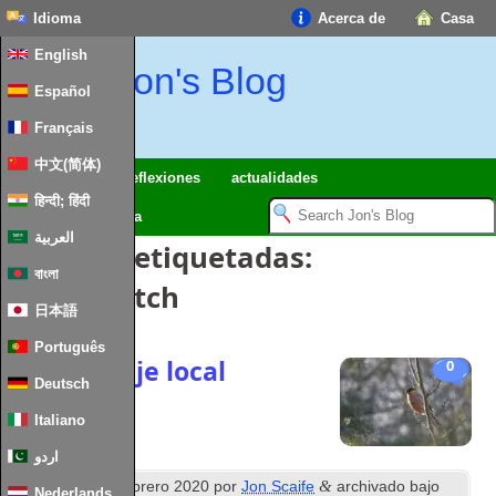
Idioma
Acerca de
Casa
English
Jon's Blog
Español
Français
中文(简体)
Excursiones
reflexiones
actualidades
हिन्दी; हिंदी
maqueta ferroviaria
العربية
Entradas etiquetadas:
বাংলা
Springwatch
日本語
Português
Vida salvaje local
0
Deutsch
Italiano
اردو
th
&
Publicado
11
febrero 2020
por
Jon Scaife
archivado bajo
Nederlands