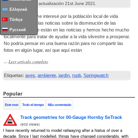
Ambiente
. Última actualización
21
st June
2021
.
Ελληνικά
Recientemente me interesé por la población local de vida
Türkçe
silvestre, ya que las noticias sobre la disminución de las
especies siempre están en las noticias y hemos hecho mucho
Русский
localmente para tratar de ayudar a la vida silvestre a prosperar.
No podría pensar en una buena razón para no compartir las
fotos en algún lugar, así que aquí están
Leer artículo completo
...
Etiquetas:
aves
,
ambiente
,
jardín
,
rspb
,
Springwatch
Popular
Este mes
Todo el tiempo
Más comentado
Track geometries for 00-Gauge Hornby SeTrack
(
602 views
)
I have recently returned to model railwaying after a hiatus of over a
decade. Since I last modelled, things have changed considerably, with