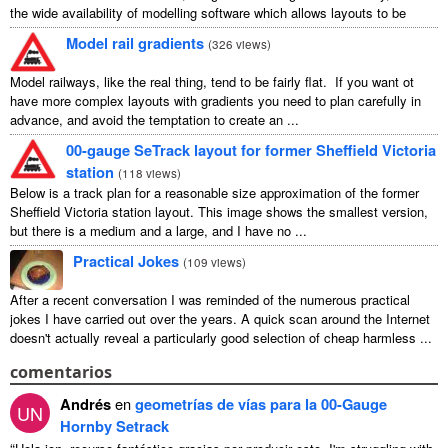
the wide availability of modelling software which allows layouts to be
carefully ...
Model rail gradients
(
326 views
)
Model railways, like the real thing, tend to be fairly flat. If you want ot
have more complex layouts with gradients you need to plan carefully in
advance, and avoid the temptation to create an ...
00-gauge SeTrack layout for former Sheffield Victoria
station
(
118 views
)
Below is a track plan for a reasonable size approximation of the former
Sheffield Victoria station layout. This image shows the smallest version,
but there is a medium and a large, and I have no ...
Practical Jokes
(
109 views
)
After a recent conversation I was reminded of the numerous practical
jokes I have carried out over the years. A quick scan around the Internet
doesn't actually reveal a particularly good selection of cheap harmless ...
comentarios
Andrés
en
geometrías de vías para la 00-Gauge
UN
Hornby Setrack
“