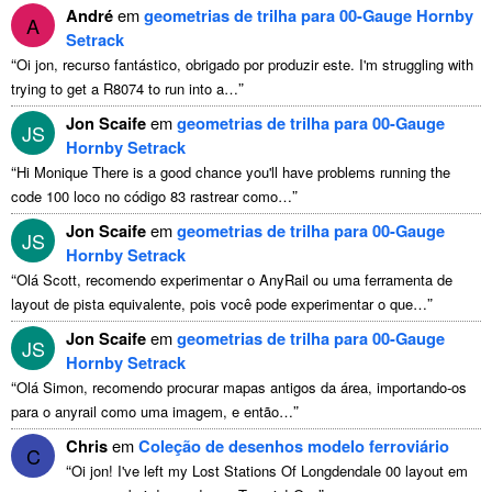
André
em
geometrias de trilha para 00-Gauge Hornby
A
Setrack
“
Oi jon, recurso fantástico, obrigado por produzir este.
I'm struggling with
”
trying to get a R8074 to run into a
…
Jon Scaife
em
geometrias de trilha para 00-Gauge
JS
Hornby Setrack
“
Hi Monique There is a good chance you'll have problems running the
”
code
100 loco no código 83 rastrear como…
Jon Scaife
em
geometrias de trilha para 00-Gauge
JS
Hornby Setrack
“
Olá Scott, recomendo experimentar o AnyRail ou uma ferramenta de
”
layout de pista equivalente, pois você pode experimentar o que…
Jon Scaife
em
geometrias de trilha para 00-Gauge
JS
Hornby Setrack
“
Olá Simon, recomendo procurar mapas antigos da área, importando-os
”
para o anyrail como uma imagem, e então…
Chris
em
Coleção de desenhos modelo ferroviário
C
“
Oi jon!
I've left my Lost Stations Of Longdendale
00 layout em