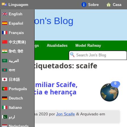
Linguagem
Sobre
Casa
English
Jon's Blog
Español
Français
中文(简体)
viagens
Musings
Atualidades
Model Railway
हिन्दी; हिंदी
العربية
Artigos Etiquetados:
scaife
বাংলা
日本語
história familiar Scaife,
0
Português
ascendência e herança
Deutsch
Italiano
º
&
Postou
12
marcha 2020
por
Jon Scaife
Arquivado em
اردو
Musings
.
Nederlands