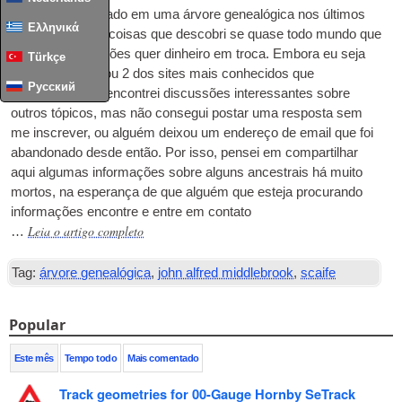
Eu tenho trabalhado em uma árvore genealógica nos últimos
Ελληνικά
anos e uma das coisas que descobri se quase todo mundo que
oferece informações quer dinheiro em troca. Embora eu seja
Türkçe
membro de um ou 2 dos sites mais conhecidos que
Русский
frequentemente encontrei discussões interessantes sobre
outros tópicos, mas não consegui postar uma resposta sem
me inscrever, ou alguém deixou um endereço de email que foi
abandonado desde então. Por isso, pensei em compartilhar
aqui algumas informações sobre alguns ancestrais há muito
mortos, na esperança de que alguém que esteja procurando
informações encontre e entre em contato
Leia o artigo completo
…
Tag:
árvore genealógica
,
john alfred middlebrook
,
scaife
Popular
Este mês
Tempo todo
Mais comentado
Track geometries for 00-Gauge Hornby SeTrack