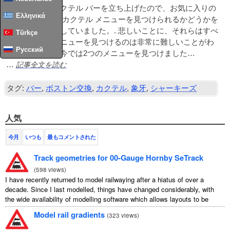
最近、自分のカクテル バーを立ち上げたので、お気に入りの
Ελληνικά
カクテル バーのカクテル メニューを見つけられるかどうかを
非常に楽しみにしていました。. 悲しいことに、それらはすべ
Türkçe
て閉鎖され、メニューを見つけるのは非常に難しいことがわ
Русский
かりましたが、今では2つのメニューを見つけました…
記事全文を読む
…
タグ:
バー
,
ボストン交換
,
カクテル
,
象牙
,
シャーキーズ
人気
今月
いつも
最もコメントされた
Track geometries for 00-Gauge Hornby SeTrack
(
598 views
)
I have recently returned to model railwaying after a hiatus of over a
decade. Since I last modelled, things have changed considerably, with
the wide availability of modelling software which allows layouts to be
carefully ...
Model rail gradients
(
323 views
)