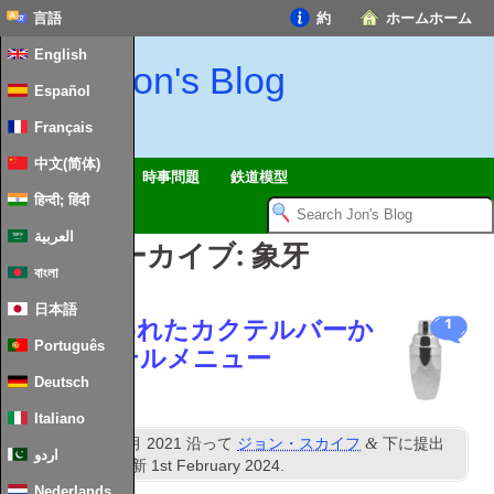
言語
約
ホームホーム
English
Jon's Blog
Español
Français
中文(简体)
ツアー
黙想
時事問題
鉄道模型
हिन्दी; हिंदी
العربية
タグ別アーカイブ:
象牙
বাংলা
日本語
長い間失われたカクテルバーか
1
Português
らのカクテルメニュー
Deutsch
Italiano
NS
&
公開済み
12
5月 2021
沿って
ジョン・スカイフ
下に提出
اردو
カクテル
. 最終更新
1
st February
2024
.
Nederlands