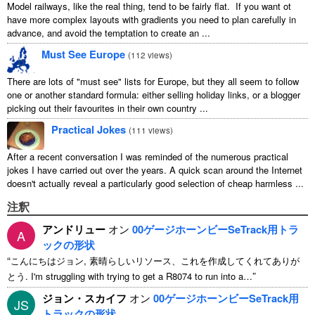
Model railways, like the real thing, tend to be fairly flat. If you want ot
have more complex layouts with gradients you need to plan carefully in
advance, and avoid the temptation to create an ...
Must See Europe
(
112 views
)
There are lots of "must see" lists for Europe, but they all seem to follow
one or another standard formula: either selling holiday links, or a blogger
picking out their favourites in their own country ...
Practical Jokes
(
111 views
)
After a recent conversation I was reminded of the numerous practical
jokes I have carried out over the years. A quick scan around the Internet
doesn't actually reveal a particularly good selection of cheap harmless ...
注釈
アンドリュー
オン
00ゲージホーンビーSeTrack用トラ
A
ックの形状
“
こんにちはジョン, 素晴らしいリソース、これを作成してくれてありが
”
とう.
I'm struggling with trying to get a R8074 to run into a
…
ジョン・スカイフ
オン
00ゲージホーンビーSeTrack用
JS
トラックの形状