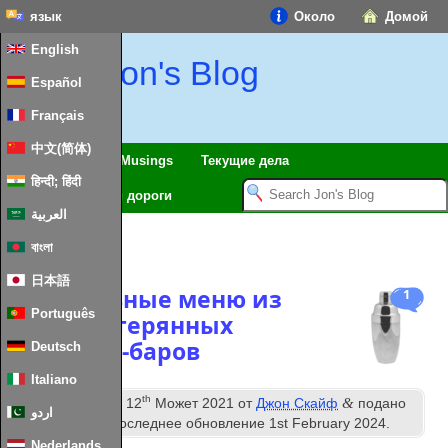
язык
Около
Домой
English
Jon's Blog
Español
Français
中文(简体)
Путешествия
Musings
Текущие дела
हिन्दी; हिंदी
Модель железной дороги
العربية
Теги:
бар
বাংলা
日本語
Коктейльные меню из
1
Português
давно потерянных
коктейль-баров
Deutsch
Italiano
th
&
опубликованный
12
Может 2021
от
Джон Скайф
подано
اردو
под
Коктейли
. Последнее обновление
1
st February
2024
.
Nederlands