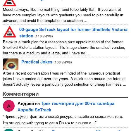
Model railways, like the real thing, tend to be fairly flat. If you want ot
have more complex layouts with gradients you need to plan carefully in
advance, and avoid the temptation to create an ...
00-gauge SeTrack layout for former Sheffield Victoria
station
(
116 views
)
Below is a track plan for a reasonable size approximation of the former
Sheffield Victoria station layout. This image shows the smallest version,
but there is a medium and a large, and I have no ...
Practical Jokes
(
108 views
)
After a recent conversation I was reminded of the numerous practical
jokes I have carried out over the years. A quick scan around the Internet
doesn't actually reveal a particularly good selection of cheap harmless ...
Комментарии
Андрей
на
Трек геометрии для 00-го калибра
A
Хорнби SeTrack
“
Привет Джон, фантастический ресурс, спасибо за создание этого.
”
I'm struggling with trying to get a R8074 to run into a
…