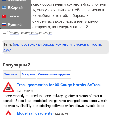
Недавно открыв свой собственный коктейль-бар, я очень
Ελληνικά
хотел посмотреть, смогу ли я найти коктейльные меню в
некоторых из моих любимых коктейль-баров.. К
Türkçe
сожалению, все они сейчас закрылись, и найти меню
Русский
оказалось очень непросто, но теперь я нашел 2…
Читать статью полностью
...
Теги:
бар
,
бостонская биржа
,
коктейли
,
слоновая кость
,
акулы
Популярный
Этот месяц
Все время
Самые комментируемые
Track geometries for 00-Gauge Hornby SeTrack
(
582 views
)
I have recently returned to model railwaying after a hiatus of over a
decade. Since I last modelled, things have changed considerably, with
the wide availability of modelling software which allows layouts to be
carefully ...
Model rail gradients
(
322 views
)