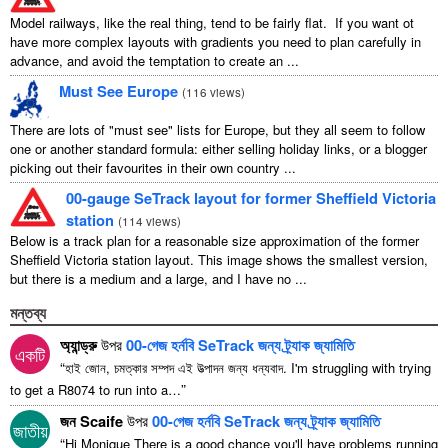
Model railways, like the real thing, tend to be fairly flat. If you want ot
have more complex layouts with gradients you need to plan carefully in
advance, and avoid the temptation to create an ...
Must See Europe
(
116 views
)
There are lots of "must see" lists for Europe, but they all seem to follow
one or another standard formula: either selling holiday links, or a blogger
picking out their favourites in their own country ...
00-gauge SeTrack layout for former Sheffield Victoria
station
(
114 views
)
Below is a track plan for a reasonable size approximation of the former
Sheffield Victoria station layout. This image shows the smallest version,
but there is a medium and a large, and I have no ...
মন্তব্য
অ্যান্ড্রু
উপর
00-গেজ হর্নবি SeTrack জন্য ট্র্যাক জ্যামিতি
একটি
“
হাই জোন, চমত্কার সম্পদ এই উত্পাদন জন্য ধন্যবাদ.
I'm struggling with trying
”
to get a R8074 to run into a
…
জন Scaife
উপর
00-গেজ হর্নবি SeTrack জন্য ট্র্যাক জ্যামিতি
জাতীয়
“
Hi Monique There is a good chance you'll have problems running