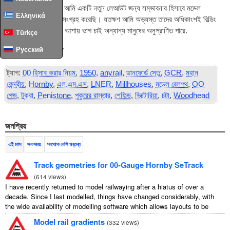
গত কয়েক মাসের মধ্যে আমি একটি নতুন লেআউট জন্য সম্ভাবনার হিসাবে মডেল
Ελληνικά
রেলপথ ডিজাইন একটি সংগ্রহ করেছি। যতক্ষণ আমি অভ্যস্ত তাদের অধিকাংশই বিল্ডিং
শেষ আমি তাদের এখানে আশায় ভাগ চাই অন্যান্য মানুষের অনুপ্রাণিত পারে.
Türkçe
পড়ুন সম্পূর্ণ আর্টিকেল
...
Русский
ট্যাগ:
00 হিসাব করার নিয়ম
,
1950
,
anyrail
,
ডানফোর্ড সেতু
,
GCR
,
মহান
কেন্দ্রীয়
,
Hornby
,
এল.এম.এস
,
LNER
,
Millhouses
,
মডেল রেলপথ
,
OO
গেজ
,
টুকরা
,
Penistone
,
পুকুরের রাস্তার
,
শেফিল্ড
,
ভিক্টোরিয়া
,
চটা
,
Woodhead
জনপ্রিয়
এই মাস
সব সময়
সবথেকে বেশি মন্তব্য
Track geometries for 00-Gauge Hornby SeTrack
(
614 views
)
I have recently returned to model railwaying after a hiatus of over a
decade. Since I last modelled, things have changed considerably, with
the wide availability of modelling software which allows layouts to be
carefully ...
Model rail gradients
(
332 views
)