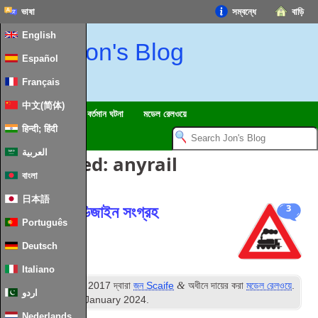
ভাষা
সম্বন্ধে
বাড়ি
English
Jon's Blog
Español
Français
中文(简体)
ট্রিপস
মন্তব্যে
বর্তমান ঘটনা
মডেল রেলওয়ে
हिन्दी; हिंदी
العربية
পোস্ট Tagged:
anyrail
বাংলা
日本語
মডেল রেলপথ ডিজাইন সংগ্রহ
3
Português
Deutsch
Italiano
ম
&
প্রকাশিত
14
নভেম্বর 2017
দ্বারা
জন Scaife
অধীনে দায়ের করা
মডেল রেলওয়ে
.
اردو
সর্বশেষ সংষ্করণ
31
st January
2024
.
Nederlands