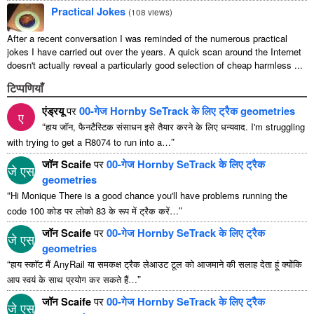
Practical Jokes
(
108 views
)
After a recent conversation I was reminded of the numerous practical
jokes I have carried out over the years. A quick scan around the Internet
doesn't actually reveal a particularly good selection of cheap harmless ...
टिप्पणियाँ
एंड्रयू
पर
00-गेज Hornby SeTrack के लिए ट्रैक geometries
ए
“
हाय जॉन, फैनटैस्टिक संसाधन इसे तैयार करने के लिए धन्यवाद.
I'm struggling
”
with trying to get a R8074 to run into a
…
जॉन Scaife
पर
00-गेज Hornby SeTrack के लिए ट्रैक
जे एस
geometries
“
Hi Monique There is a good chance you'll have problems running the
”
code
100 कोड पर लोको 83 के रूप में ट्रैक करें…
जॉन Scaife
पर
00-गेज Hornby SeTrack के लिए ट्रैक
जे एस
geometries
“
हाय स्कॉट मैं AnyRail या समकक्ष ट्रैक लेआउट टूल को आजमाने की सलाह देता हूं क्योंकि
”
आप स्वयं के साथ प्रयोग कर सकते हैं…
जॉन Scaife
पर
00-गेज Hornby SeTrack के लिए ट्रैक
जे एस