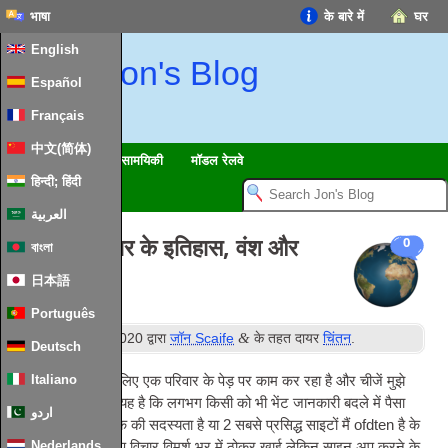
भाषा
के बारे में
घर
English
Jon's Blog
Español
Français
中文(简体)
यात्राएं
चिंतन
सामयिकी
मॉडल रेलवे
हिन्दी; हिंदी
العربية
Scaife परिवार के इतिहास, वंश और
0
বাংলা
विरासत
日本語
Português
वें
&
प्रकाशित
12
मार्च 2020
द्वारा
जॉन Scaife
के तहत दायर
चिंतन
.
Deutsch
Italiano
मैं पिछले कुछ वर्षों के लिए एक परिवार के पेड़ पर काम कर रहा है और चीजें मुझे
पता चला है में से एक यह है कि लगभग किसी को भी भेंट जानकारी बदले में पैसा
اردو
चाहता है. जबकि मैं एक की सदस्यता है या 2 सबसे प्रसिद्ध साइटों मैं ofdten है के
Nederlands
अन्य धागे पर दिलचस्प विचार विमर्श भर में ठोकर खाई लेकिन साइन अप करने के