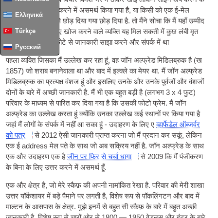
बिना एक उत्तर पोस्ट करने में असमर्थ किया गया है, या किसी को एक ई-मेल
Ελληνικά
एड्रेस है कि के बाद से छोड़ दिया गया छोड़ दिया है. तो मैंने सोचा कि मैं यहाँ उम्मीद
Türkçe
है कि जानकारी के लिए खोज करने वाले व्यक्ति यह मिल सकती में कुछ लंबी मृत
पूर्वजों के बारे में एक छोटे से जानकारी साझा करने और संपर्क में था
Русский
पहला व्यक्ति जिसका मैं उल्लेख कर रहा हूं, वह जॉन अल्फ्रेड मिडिलब्रुक है (ख
1857) जो शराब बनानेवाला था और बाद में इल्क्ले का मेयर था. मैं जॉन अल्फ्रेड
मिडिलब्रुक का प्रत्यक्ष वंशज हूं और इसलिए उनके और उनके पूर्वजों और वंशजों
दोनों के बारे में अच्छी जानकारी है. मैं भी एक बहुत बड़ी है (लगभग 3
x
4 फुट)
परिवार के माध्यम से पारित कर दिया गया है कि उसकी फोटो फ्रेम. मैं जॉन
अल्फ्रेड का उल्लेख करता हूं क्योंकि उनका उल्लेख कई स्थानों पर किया गया है
जहां मैं लोगों के संपर्क में नहीं आ सका हूं - उदाहरण के लिए ए
व्हार्फेडेल ऑब्जर्वर
को पत्र
से 2012 ऐसी जानकारी प्राप्त करना जो मैं प्रदान कर सकूं, लेकिन
एक ई address मेल पते के साथ जो अब सक्रिय नहीं है. जॉन अल्फ्रेड के साथ
एक और उदाहरण एक है
जीन पर फिर से चर्चा धागा
से 2009 कि मैं पंजीकरण
के बिना के लिए उत्तर करने में असमर्थ हूँ.
एक और क्षेत्र है, जो मेरे स्कैफ़ की अपनी नामांकित रेखा है. परिवार की मेरी शाखा
उत्तर यॉर्कशायर में बड़े पैमाने पर लगती है, विशेष रूप से पॉकलिंगटन और बाद में
माल्टन के आसपास के क्षेत्र. मुझे इनमें से बहुत सी स्कैफ़ के बारे में बहुत अच्छी
जानकारी है, विशेष रूप से चारों ओर से 1800
—
1950 वेडनस और हंटर के बारे