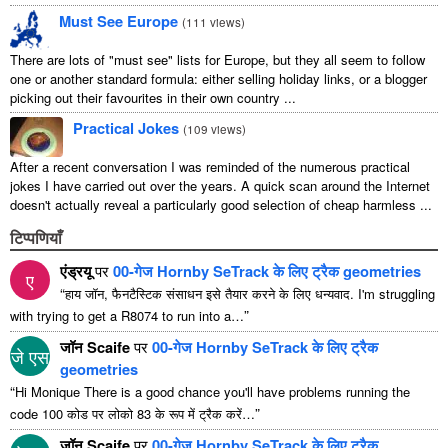
Must See Europe
(
111 views
)
There are lots of "must see" lists for Europe, but they all seem to follow
one or another standard formula: either selling holiday links, or a blogger
picking out their favourites in their own country ...
Practical Jokes
(
109 views
)
After a recent conversation I was reminded of the numerous practical
jokes I have carried out over the years. A quick scan around the Internet
doesn't actually reveal a particularly good selection of cheap harmless ...
टिप्पणियाँ
एंड्रयू
पर
00-गेज Hornby SeTrack के लिए ट्रैक geometries
ए
“
हाय जॉन, फैनटैस्टिक संसाधन इसे तैयार करने के लिए धन्यवाद.
I'm struggling
”
with trying to get a R8074 to run into a
…
जॉन Scaife
पर
00-गेज Hornby SeTrack के लिए ट्रैक
जे एस
geometries
“
Hi Monique There is a good chance you'll have problems running the
”
code
100 कोड पर लोको 83 के रूप में ट्रैक करें…
जॉन Scaife
पर
00-गेज Hornby SeTrack के लिए ट्रैक