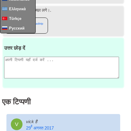
Ελληνικά
शयद आपको भी ये अच्छा लगे।.
Türkçe
यूरो Roadtrip
Русский
2013
उत्तर छोड़ दें
एक
टिप्पणी
vick है
V
वें
29
अगस्त 2017