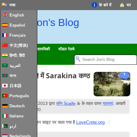
भाषा
के बारे में
घर
English
Jon's Blog
Español
Français
中文(简体)
यात्राएं
चिंतन
सामयिकी
मॉडल रेलवे
हिन्दी; हिंदी
العربية
दक्षिण पूर्व क्रेते में Sarakina कण्ठ
1
বাংলা
日本語
Português
वें
&
प्रकाशित
13
अगस्त 2013
द्वारा
जॉन Scaife
के तहत दायर
यात्राएं
. आखरी
Deutsch
वें
अपडेट
8
जुलाई 2020
.
Italiano
यह लेख अब हमारी बहन साइट पर चला गया है
LoveCrete.org
اردو
टैग:
क्रेते
,
कण्ठ
Nederlands