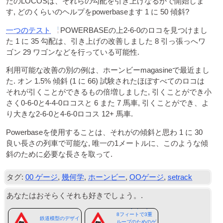
たのLOCOSは、それらの勾配を引き上げなるかで開始しま
す, どのくらいのヘルプをpowerbaseます 1 に 50 傾斜?
一つのテスト
POWERBASEの上2-6-0のロコを見つけまし
た 1 に 35 勾配は、引き上げの改善しました 8 引っ張っへワ
ゴン 29 ワゴンなどを行っている可能性.
利用可能な改善の別の例は、ホーンビーmagasineで最近まし
た. オン 1.5% 傾斜 (1 に 66) 試験されたほぼすべてのロコは
それが引くことができるもの倍増しました, 引くことができ小
さく0-6-0と4-4-0ロコスと 6 また 7 馬車, 引くことができ、よ
り大きな2-6-0と4-6-0ロコス 12+ 馬車.
Powerbaseを使用することは、それがの傾斜と思わ 1 に 30
良い長さの列車で可能な, 唯一の1メートルに、このような傾
斜のために必要な長さを取って.
タグ:
00 ゲージ
,
幾何学
,
ホーンビー
,
OOゲージ
,
setrack
あなたはおそらくそれも好きでしょう。.
00-12フィートX
8フィートで3重
鉄道模型のデザイ
ループのためのゲ