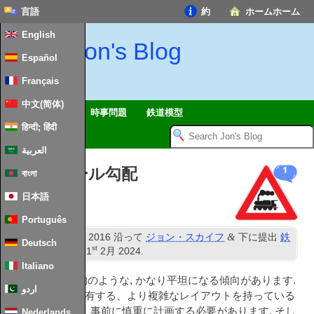
言語
約
ホームホーム
English
Jon's Blog
Español
Français
中文(简体)
ツアー
黙想
時事問題
鉄道模型
हिन्दी; हिंदी
العربية
モデルレール勾配
1
বাংলা
日本語
Português
st
&
公開済み
1
11月 2016
沿って
ジョン・スカイフ
下に提出
鉄
Deutsch
st
道模型
. 最終更新
1
2月 2024
.
Italiano
モデル鉄道, 本物のような, かなり平坦になる傾向があります.
اردو
あなたは勾配を有する、より複雑なレイアウトを持っている
otのたい場合は、事前に慎重に計画する必要があります, そし
Nederlands