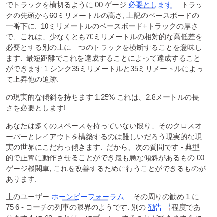
でトラックを横切るように 00 ゲージ
必要とします
トラッ
クの先頭から60ミリメートルの高さ, 上記のベースボードの
一番下に. 10ミリメートルのベースボード+トラックの厚さ
で、これは、少なくとも70ミリメートルの相対的な高低差を
必要とする別の上に一つのトラックを横断することを意味し
ます. 最短距離でこれを達成することによって達成すること
ができます 1 シンク35ミリメートルと35ミリメートルによっ
て上昇他の追跡.
の現実的な傾斜を持ちます 1.25% これは、2.8メートルの長
さを必要とします!
あなたは多くのスペースを持っていない限り、そのクロスオ
ーバーとレイアウトを構築するのは難しいだろう現実的な現
実の世界にこだわっ傾きます. だから、次の質問です - 典型
的で正常に動作させることができ最も急な傾斜があるもの 00
ゲージ機関車, これを改善するために行うことができるものが
あります.
上のユーザー
ホーンビーフォーラム
その周りの勧め 1 に
75 6 - コーチの列車の限界のようです. 別の
勧告
程度であ