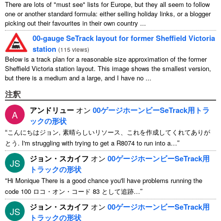
There are lots of "must see" lists for Europe, but they all seem to follow
one or another standard formula: either selling holiday links, or a blogger
picking out their favourites in their own country ...
00-gauge SeTrack layout for former Sheffield Victoria
station
(
115 views
)
Below is a track plan for a reasonable size approximation of the former
Sheffield Victoria station layout. This image shows the smallest version,
but there is a medium and a large, and I have no ...
注釈
アンドリュー
オン
00ゲージホーンビーSeTrack用トラ
A
ックの形状
“
こんにちはジョン, 素晴らしいリソース、これを作成してくれてありが
”
とう.
I'm struggling with trying to get a R8074 to run into a
…
ジョン・スカイフ
オン
00ゲージホーンビーSeTrack用
JS
トラックの形状
“
Hi Monique There is a good chance you'll have problems running the
”
code
100 ロコ・オン・コード 83 として追跡…
ジョン・スカイフ
オン
00ゲージホーンビーSeTrack用
JS
トラックの形状