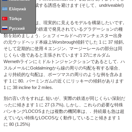
て、非現実を作成する誘惑を避けます (そして、undriveable!)
Ελληνικά
傾斜.
Türkçe
多くのモデラーは、現実的に見えるモデルを構築したいです,
Русский
それでは、実際の鉄道で発見されているグラデーションの種
類を始めましょう. シェフィールドへのマンチェスター出身
の元ウッドヘッド本線上Worsbrough傾斜でした 1 に 37 傾斜,
そして定期的に使用 4 エンジン. マージーレールの部分は同
じくらい急であると主張されています 1 27にオルダム
Wernethラインにミドルトンジャンクションであるとして. ハ
スルメールにGoldalmingから線の周りの勾配を有する場合、
より持続的な勾配は、ポーツマスの周りのような例を含みま
す 1 に 80. バーミンガムの近くにリッキーの傾斜があります
1 に 38
incline for 2 miles
.
別の言い方をすれば, 短いが、実際の鉄道が同じくらい深刻だ
ったに傾きます 1 に 27 (3.7%), しかし、これらの必要な特殊
バンキングLOCOSまたは複数の機関車は、. 持続最も急は超
えていない特殊なLOCOSなく動作していること傾きます 1
に 80 (1.25%)