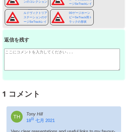
ンのコレクション
ージSeTrackレイ
アウト
00-旧シェフィー
ルドヴィクトリア
00ゲージホーン
ステーションのゲ
ビーSeTrack用ト
ージSeTrackレイ
ラックの形状
アウト
返信を残す
1
コメント
Tony Hill
TH
目
18
七月 2021
Very clear present­a­tions and use­ful links to my favour­