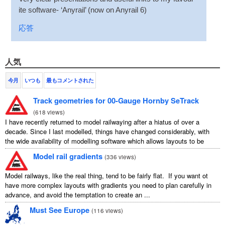
ite soft­ware
-
‘Any­rail’
(
now on Any­rail 6
)
応答
人気
今月
いつも
最もコメントされた
Track geometries for 00-Gauge Hornby SeTrack
(
618 views
)
I have recently returned to model railwaying after a hiatus of over a
decade. Since I last modelled, things have changed considerably, with
the wide availability of modelling software which allows layouts to be
carefully ...
Model rail gradients
(
336 views
)
Model railways, like the real thing, tend to be fairly flat. If you want ot
have more complex layouts with gradients you need to plan carefully in
advance, and avoid the temptation to create an ...
Must See Europe
(
116 views
)