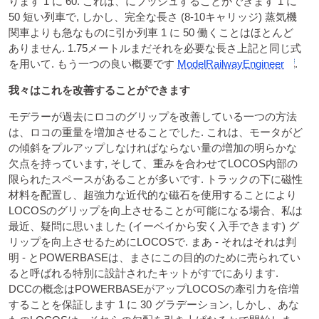
ります 1 に 60. これは、にプッシュすることができます 1 に
50 短い列車で, しかし、完全な長さ (8-10キャリッジ) 蒸気機
関車よりも急なものに引か列車 1 に 50 働くことはほとんど
ありません. 1.75メートルまだそれを必要な長さ上記と同じ式
を用いて. もう一つの良い概要です
ModelRailwayEngineer
.
我々はこれを改善することができます
モデラーが過去にロコのグリップを改善している一つの方法
は、ロコの重量を増加させることでした. これは、モータがど
の傾斜をプルアップしなければならない量の増加の明らかな
欠点を持っています, そして、重みを合わせてLOCOS内部の
限られたスペースがあることが多いです. トラックの下に磁性
材料を配置し、超強力な近代的な磁石を使用することにより
LOCOSのグリップを向上させることが可能になる場合、私は
最近、疑問に思いました (イーベイから安く入手できます) グ
リップを向上させるためにLOCOSで. まあ - それはそれは判
明 - とPOWERBASEは、まさにこの目的のために売られてい
ると呼ばれる特別に設計されたキットがすでにあります.
DCCの概念はPOWERBASEがアップLOCOSの牽引力を倍増
することを保証します 1 に 30 グラデーション, しかし、あな