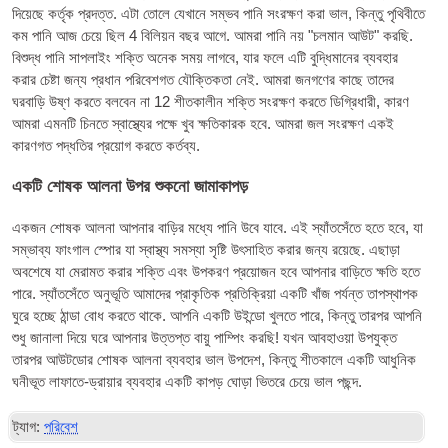
দিয়েছে কর্তৃক প্রদত্ত. এটা তোলে যেখানে সম্ভব পানি সংরক্ষণ করা ভাল, কিন্তু পৃথিবীতে
কম পানি আজ চেয়ে ছিল 4 বিলিয়ন বছর আগে. আমরা পানি নয় "চলমান আউট" করছি.
বিশুদ্ধ পানি সাপলাইং শক্তি অনেক সময় লাগবে, যার ফলে এটি বুদ্ধিমানের ব্যবহার
করার চেষ্টা জন্য প্রধান পরিবেশগত যৌক্তিকতা নেই. আমরা জনগণের কাছে তাদের
ঘরবাড়ি উষ্ণ করতে বলবেন না 12 শীতকালীন শক্তি সংরক্ষণ করতে ডিগ্রিধারী, কারণ
আমরা এমনটি চিনতে স্বাস্থ্যের পক্ষে খুব ক্ষতিকারক হবে. আমরা জল সংরক্ষণ একই
কারণগত পদ্ধতির প্রয়োগ করতে কর্তব্য.
একটি শোষক আলনা উপর শুকনো জামাকাপড়
একজন শোষক আলনা আপনার বাড়ির মধ্যে পানি উবে যাবে. এই স্যাঁতসেঁতে হতে হবে, যা
সম্ভাব্য ফাংগাল স্পোর যা স্বাস্থ্য সমস্যা সৃষ্টি উৎসাহিত করার জন্য রয়েছে. এছাড়া
অবশেষে যা মেরামত করার শক্তি এবং উপকরণ প্রয়োজন হবে আপনার বাড়িতে ক্ষতি হতে
পারে. স্যাঁতসেঁতে অনুভূতি আমাদের প্রাকৃতিক প্রতিক্রিয়া একটি খাঁজ পর্যন্ত তাপস্থাপক
ঘুরে হচ্ছে ঠান্ডা বোধ করতে থাকে. আপনি একটি উইন্ডো খুলতে পারে, কিন্তু তারপর আপনি
শুধু জানালা দিয়ে ঘরে আপনার উত্তপ্ত বায়ু পাম্পিং করছি! যখন আবহাওয়া উপযুক্ত
তারপর আউটডোর শোষক আলনা ব্যবহার ভাল উপদেশ, কিন্তু শীতকালে একটি আধুনিক
ঘনীভূত লাফাতে-ড্রায়ার ব্যবহার একটি কাপড় ঘোড়া ভিতরে চেয়ে ভাল পছন্দ.
ট্যাগ:
পরিবেশ