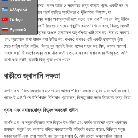
কোথায় ইংল্যান্ডে বাস আমরা কেবল আছে 2 সরকারের জন্য বাস্তব পছন্দ: একটি দল যে
Ελληνικά
একটি প্রায় সম্পূর্ণই অবাধ অর্থে ব্যক্তি স্বাধীনতা ও পুঁজিবাদের বিশ্বাস, যা
উল্লেখযোগ্য সম্পদ বৈষম্য করার অবশ্যম্ভাবীরূপে বাড়ে; এবং একটি দল যে কিছু নীতির
Türkçe
সকলে সমান সম্পদ ও একটি fairer সমাজের পুনর্বন্টন করতে বিশ্বাস করে, কিন্তু নিজেই
Русский
ওভার পৌঁছানোর এবং মানুষের অঞ্চলে হস্তক্ষেপ অনুপস্থিত এটি মনে হয় বেঁচে যে সরকার
এবং প্রয়োজন মাথা ঘামান করা উচিত নয়. কখনও কখনও এটি একটি ভারসাম্য খুঁজে
পেতে সত্যি সত্যি কঠিন, কিন্তু খুব প্রায়ই উভয় পক্ষের সহজ জয় মিস্. আমার পরামর্শ
"সহজ জয়" ঐ ধরণের জন্য এবং থাকাকালীন তাদের সব হয় সবার জন্য উপযুক্ত, আমি
আশা করি সবাই দরকারী কিছু খুঁজে পেতে পারেন
বাড়ীতে জ্বালানি দক্ষতা
আপনি কম শক্তি ব্যবহার করতে পারেন আপনি পরিবেশ রক্ষায় সাহায্য এবং অর্থ সংরক্ষণ.
প্রায়শই এই টিপস ইনিশিয়াল বিনিয়োগ প্রয়োজন, কিন্তু তারা দ্রুত নিজেদের জন্য দিতে
গ্যাস এবং নবায়নযোগ্য বিদ্যুৎ অফসেট পাল্টান
আপনি এক যে সবুজশক্তিতে সঙ্গে বিদ্যুৎ উৎপাদিত এবং কার্বন-অফসেট গ্যাস প্রদানের
মাধ্যমে "সবুজ" হয় আপনার শক্তি সরবরাহকারী পরিবর্তন করতে পারেন. বিভিন্ন সবুজ
সরবরাহকারী এবং তারা প্রায়ই বড় তুলনায় সস্তা 6. এটা তোলে অস্বাভাবিক তাদের