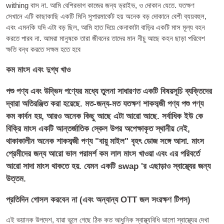
withing বাস না. আমি বেশিরভাগ কাজের জন্য ড্রাইভ, ও দোকান যেতে. যতক্ষণ
সেখানে এটি কাছাকাছি একটি মিনি সুপারমার্কেট হয় অনেক বড় দোকানে বেশী ব্যয়বহুল,
এবং এমনকি যদি এটা বড় ছিল, আমি হাত দিয়ে কেনাকাটা বাড়ির একটি মাস মূল্য বহন
করতে পারব না. আমরা মানুষকে তারা জীবনের তাদের মান নীচু আছে কহন ছাড়া পরিবেশ
ক্ষতি বন্ধ করতে সক্ষম হতে হবে
কম মাংস এবং দুগ্ধ খাও
পশু পণ্য এবং উদ্ভিদ পণ্যের মধ্যে তুলনা সাধারণত একটি বিষয়সূচি ব্যক্তিদের
দ্বারা অতিরঞ্জিত করা হয়েছে. মত-জন্য-মত যতক্ষণ শাকসব্জী পণ্য পশু পণ্য
কম কার্বন হয়, আরও অনেক কিছু আছে এটা আরো আছে. সর্বাধিক ইউ কে
বিক্রি মাংস একটি আন্তর্জাতিক স্কেল উপর অপেক্ষাকৃত স্থানীয় নেই,
থাকাকালীন অনেক শাকসব্জী পণ্য "বায়ু মাইল" বৃহৎ ডোজ সঙ্গে আসা. মাংস
প্রেমীদের জন্য আরো ভাল পরামর্শ কম লাল মাংস খাওয়া এবং এর পরিবর্তে
আরো সাদা মাংস থাকতে হয়. যেমন একটি swap 'র এছাড়াও স্বাস্থ্যের জন্য
উত্তম.
প্রতিদিন গোসল করবেন না (এবং অন্যান্য OTT জল সংরক্ষণ টিপস)
এই ভয়ানক উপদেশ, যারা ভুলে গেছে ঠিক কত আধুনিক স্বাস্থ্যবিধি ভালো স্বাস্থ্যের দেখা