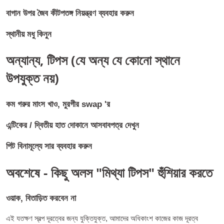
বাগান উপর জৈব কীটপতঙ্গ নিয়ন্ত্রণ ব্যবহার করুন
স্থানীয় মধু কিনুন
অন্যান্য, টিপস (যে অন্য যে কোনো স্থানে
উপযুক্ত নয়)
কম গরুর মাংস খাও, মুরগীর swap 'র
এন্টিকের / দ্বিতীয় হাত দোকানে আসবাবপত্র দেখুন
পিট বিনামূল্যে সার ব্যবহার করুন
অবশেষে - কিছু অলস "মিথ্যা টিপস" হুঁশিয়ার করতে
ওয়াক, বিতাড়িত করবেন না
এই যতক্ষণ স্বল্প দূরত্বের জন্য যুক্তিযুক্ত, আমাদের অধিকাংশ কাজের কাজ দূরত্ব