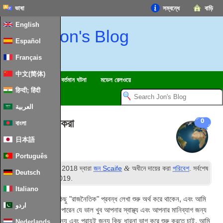
ভাষা
সম্বন্ধে
বাড়ি
English
Jon's Blog
Español
Français
中文(简体)
ট্রিপস
মন্তব্যে
বর্তমান ঘটনা
মডেল রেলওয়ে
हिन्दी; हिंदी
العربية
পরিবেশ সাহায্য করা
0
বাংলা
日本語
Português
ম
&
প্রকাশিত
26
নভেম্বর 2018
দ্বারা
জন Scaife
অধীনে দায়ের করা
পরিবেশ
. সর্বশেষ
Deutsch
ম
সংষ্করণ
7
জানুয়ারী 2019
.
Italiano
আমি কিছুদিনের জন্য কিছু "রাজনৈতিক" প্রবন্ধ লেখা শুরু অর্থ করে থাকেন, এবং আমি
اردو
সামান্য পরিবর্তন করতে পারেন যে ভাল খুব আপনার স্বাস্থ্য এবং আপনার মানিব্যাগ জন্য
ভাল আপনার পরিবেশ জন্য এবং প্রায়ই জন্য কিছু ধারনা ভাগ করে শুরু করতে চাই. আমি
Nederlands