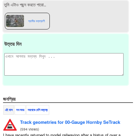
তুমি এটাও পছন্দ করতে পারো..
স্থানীয় বন্যপ্রাণী
উত্তর দিন
জনপ্রিয়
এই মাস
সব সময়
সবথেকে বেশি মন্তব্য
Track geometries for 00-Gauge Hornby SeTrack
(
594 views
)
I have recently returned to model railwaying after a hiatus of over a