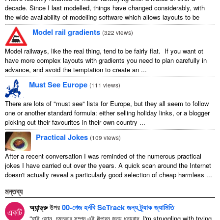
decade. Since I last modelled, things have changed considerably, with
the wide availability of modelling software which allows layouts to be
carefully ...
Model rail gradients
(
322 views
)
Model railways, like the real thing, tend to be fairly flat. If you want ot
have more complex layouts with gradients you need to plan carefully in
advance, and avoid the temptation to create an ...
Must See Europe
(
111 views
)
There are lots of "must see" lists for Europe, but they all seem to follow
one or another standard formula: either selling holiday links, or a blogger
picking out their favourites in their own country ...
Practical Jokes
(
109 views
)
After a recent conversation I was reminded of the numerous practical
jokes I have carried out over the years. A quick scan around the Internet
doesn't actually reveal a particularly good selection of cheap harmless ...
মন্তব্য
অ্যান্ড্রু
উপর
00-গেজ হর্নবি SeTrack জন্য ট্র্যাক জ্যামিতি
একটি
“
হাই জোন, চমত্কার সম্পদ এই উত্পাদন জন্য ধন্যবাদ.
I'm struggling with trying